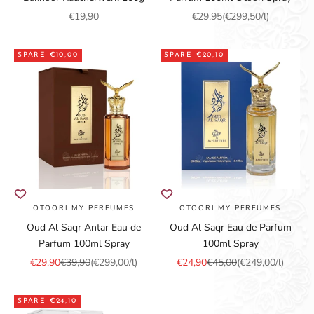
Angebot
Angebot
€19,90
€29,95
(€299,50/l)
SPARE €10,00
SPARE €20,10
OTOORI MY PERFUMES
OTOORI MY PERFUMES
Oud Al Saqr Antar Eau de
Oud Al Saqr Eau de Parfum
Parfum 100ml Spray
100ml Spray
Angebot
Regulärer Preis
Angebot
Regulärer Preis
€29,90
€39,90
(€299,00/l)
€24,90
€45,00
(€249,00/l)
SPARE €24,10