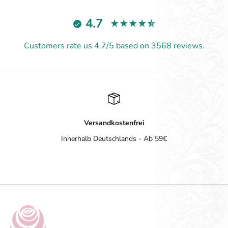
4.7
Customers rate us 4.7/5 based on 3568 reviews.
Versandkostenfrei
Innerhalb Deutschlands - Ab 59€
Gehe zu Element 1
Gehe zu Element 2
Gehe zu Element 3
Gehe zu Element 4