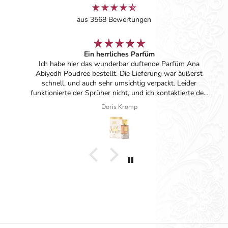
aus 3568 Bewertungen
Ein herrliches Parfüm
Ich habe hier das wunderbar duftende Parfüm Ana
Abiyedh Poudree bestellt. Die Lieferung war äußerst
schnell, und auch sehr umsichtig verpackt. Leider
funktionierte der Sprüher nicht, und ich kontaktierte den
Kundenservice. Hier wurde mir wirklich sehr nett und
Doris Kromp
zuvorkommend ohne Probleme geholfen. Danke nochmal
dafür!
Diese Firma kann ich nur empfehlen, und ich werde bei
Bedarf immer wieder hier einkaufen!❤️