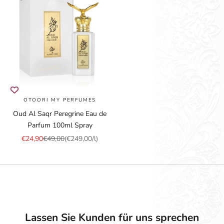
OTOORI MY PERFUMES
Oud Al Saqr Peregrine Eau de
Parfum 100ml Spray
Angebot
Regulärer Preis
€24,90
€49,00
(€249,00/l)
Lassen Sie Kunden für uns sprechen