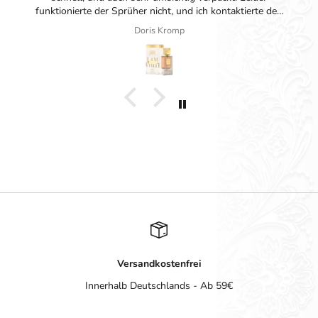
funktionierte der Sprüher nicht, und ich kontaktierte den
Kundenservice. Hier wurde mir wirklich sehr nett und
Doris Kromp
zuvorkommend ohne Probleme geholfen. Danke nochmal
dafür!
Diese Firma kann ich nur empfehlen, und ich werde bei
Bedarf immer wieder hier einkaufen!❤️
Versandkostenfrei
Innerhalb Deutschlands - Ab 59€