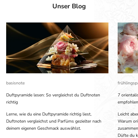
Unser Blog
basisnote
frühlings
Duftpyramide lesen: So vergleichst du Duftnoten
7 oriental
richtig
empfohle
Lerne, wie du eine Duftpyramide richtig liest,
Leicht aber
Duftnoten vergleichst und Parfüms gezielter nach
Warum ori
deinem eigenen Geschmack auswählst.
zusammenp
Düfte du k