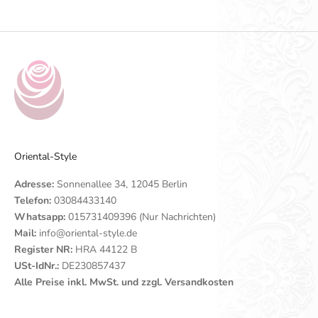
Gehe zu Element 1
Gehe zu Element 2
Gehe zu Element 3
Gehe zu Element 4
Oriental-Style
Adresse:
Sonnenallee 34, 12045 Berlin
Telefon:
03084433140
Whatsapp:
015731409396 (Nur Nachrichten)
Mail:
info@oriental-style.de
Register NR:
HRA 44122 B
USt-IdNr.:
DE230857437
Alle Preise inkl. MwSt. und zzgl. Versandkosten