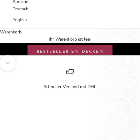
Sprache
Deutsch
English
Parfümöle und Eau de Parfum
Warenkorb
Arabische Parfüms & Parfümöle
Ihr Warenkorb ist leer
BESTSELLER ENTDECKEN
Navigieren Sie zum nächsten Abschnitt
Schneller Versand mit DHL
Gehe zu Element 1
Gehe zu Element 2
Gehe zu Element 3
Gehe zu Element 4