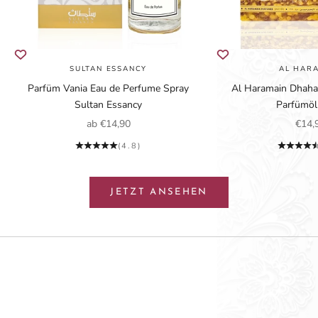
SULTAN ESSANCY
AL HAR
Parfüm Vania Eau de Perfume Spray
Al Haramain Dhahab
Sultan Essancy
Parfümö
Angebot
Ange
ab €14,90
€14,
(4.8)
JETZT ANSEHEN
Gourmand
JETZT ENTDECKEN
Zitrus
JETZT ENTDECKEN
BLUMIG
JETZT ENTDECKEN
Fruchtig