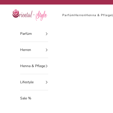
Zum Inhalt springen
Oriental-Style
Parfüm
Herren
Henna & Pflege
Parfüm
Herren
Henna & Pflege
Lifestyle
Sale %