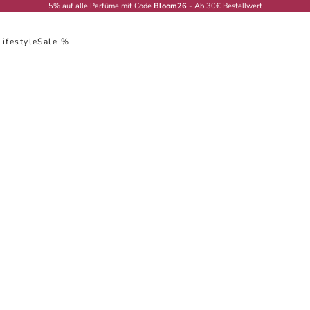
5% auf alle Parfüme mit Code
Bloom26
- Ab 30€ Bestellwert
Lifestyle
Sale %