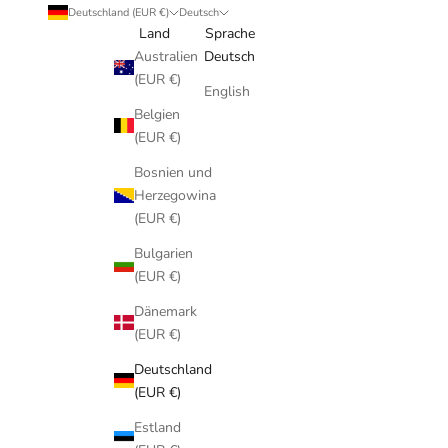
Deutschland (EUR €)
Deutsch
Land
Sprache
Australien
Deutsch
(EUR €)
English
Belgien
(EUR €)
Bosnien und
Herzegowina
(EUR €)
Bulgarien
(EUR €)
Dänemark
(EUR €)
Deutschland
(EUR €)
Estland