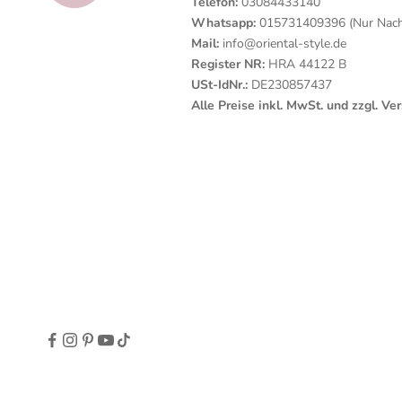
Telefon:
03084433140
Whatsapp:
015731409396 (Nur Nachr
Mail:
info@oriental-style.de
Register NR:
HRA 44122 B
USt-IdNr.:
DE230857437
Alle Preise inkl. MwSt. und zzgl. V