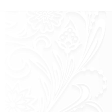
slambedarf - Islamische Artikel