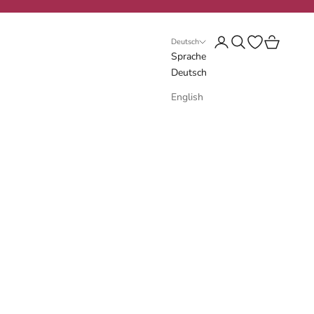
Anmelden
Suchen
Wunschliste öf
Warenkorb
Deutsch
Sprache
Deutsch
English