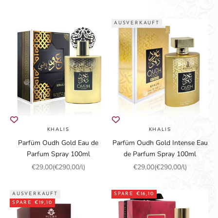
AUSVERKAUFT
KHALIS
KHALIS
Parfüm Oudh Gold Eau de
Parfüm Oudh Gold Intense Eau
Parfum Spray 100ml
de Parfum Spray 100ml
Angebot
Angebot
€29,00
(€290,00/l)
€29,00
(€290,00/l)
AUSVERKAUFT
SPARE €16,10
SPARE €19,10