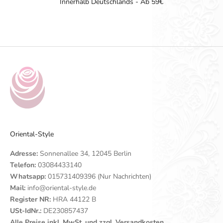
Innerhalb Deutschlands - Ab 59€
Gehe zu Element 1
Gehe zu Element 2
Gehe zu Element 3
Gehe zu Element 4
Oriental-Style
Adresse:
Sonnenallee 34, 12045 Berlin
Telefon:
03084433140
Whatsapp:
015731409396 (Nur Nachrichten)
Mail:
info@oriental-style.de
Register NR:
HRA 44122 B
USt-IdNr.:
DE230857437
Alle Preise inkl. MwSt. und zzgl. Versandkosten