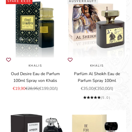
SPARE €9,05
AUSVERKAUFT
KHALIS
KHALIS
Oud Desire Eau de Parfum
Parfüm Al Sheikh Eau de
100ml Spray von Khalis
Parfum Spray 100ml
Angebot
Regulärer Preis
Angebot
€19,90
€28,95
(€199,00/l)
€35,00
(€350,00/l)
(5.0)