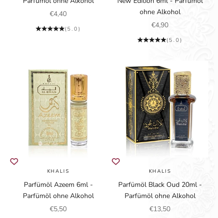
Parfümöl ohne Alkohol
New Edition 6ml - Parfümöl
ohne Alkohol
Angebot
€4,40
Angebot
€4,90
(5.0)
(5.0)
KHALIS
KHALIS
Parfümöl Azeem 6ml -
Parfümöl Black Oud 20ml -
Parfümöl ohne Alkohol
Parfümöl ohne Alkohol
Angebot
Angebot
€5,50
€13,50