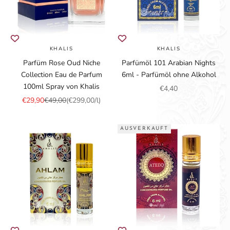
KHALIS
KHALIS
Parfüm Rose Oud Niche
Parfümöl 101 Arabian Nights
Collection Eau de Parfum
6ml - Parfümöl ohne Alkohol
100ml Spray von Khalis
Angebot
€4,40
Angebot
Regulärer Preis
€29,90
€49,00
(€299,00/l)
AUSVERKAUFT