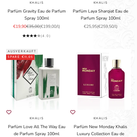
KHALIS
KHALIS
Parfüm Gravity Eau de Parfum
Parfüm Laya Sharqiat Eau de
Spray 100ml
Parfum Spray 100ml
Angebot
Regulärer Preis
Angebot
€19,90
€35,00
(€199,00/l)
€25,95
(€259,50/l)
(4.0)
AUSVERKAUFT
SPARE €11,05
KHALIS
KHALIS
Parfüm Love All The Way Eau
Parfüm New Monday Khalis
de Parfum Spray 100ml
Luxury Collection Eau de