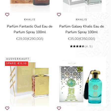
KHALIS
KHALIS
Parfüm Fantastic Oud Eau de
Parfüm Galaxy Khalis Eau de
Parfum Spray 100ml
Parfum Spray 100ml
Angebot
Angebot
€29,00
(€290,00/l)
€35,00
(€350,00/l)
(4.5)
AUSVERKAUFT
SPARE €15,10