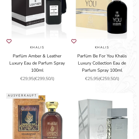
KHALIS
KHALIS
Parfüm Amber & Leather
Parfüm Be For You Khalis
Luxury Eau de Parfum Spray
Luxury Collection Eau de
100ml
Parfum Spray 100ml
Angebot
Angebot
€29,95
(€299,50/l)
€25,95
(€259,50/l)
AUSVERKAUFT