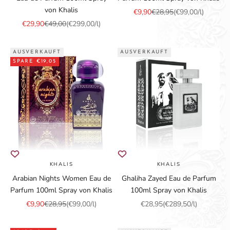
von Khalis
Angebot
Regulärer Preis
€9,90
€28,95
(€99,00/l)
Angebot
Regulärer Preis
€29,90
€49,00
(€299,00/l)
AUSVERKAUFT
AUSVERKAUFT
SPARE €19,05
KHALIS
KHALIS
Arabian Nights Women Eau de
Ghaliha Zayed Eau de Parfum
Parfum 100ml Spray von Khalis
100ml Spray von Khalis
Angebot
Regulärer Preis
Angebot
€9,90
€28,95
(€99,00/l)
€28,95
(€289,50/l)