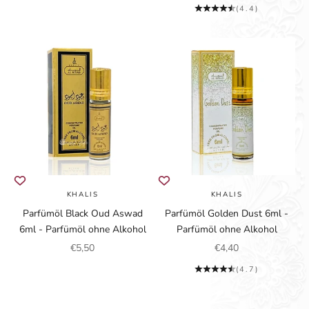
(4.4)
KHALIS
KHALIS
Parfümöl Black Oud Aswad
Parfümöl Golden Dust 6ml -
6ml - Parfümöl ohne Alkohol
Parfümöl ohne Alkohol
Angebot
Angebot
€5,50
€4,40
(4.7)