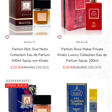
KHALIS
KHALIS
Parfüm Rich Oud Niche
Parfüm Rose Malac Private
Collection Eau de Parfum
Khalis Luxury Collection Eau de
100ml Spray von Khalis
Parfum Spray 100ml
Angebot
Regulärer Preis
Angebot
Regulärer Preis
€29,90
€49,00
(€299,00/l)
€18,90
€35,00
(€189,00/l)
AUSVERKAUFT
SPARE €19,10