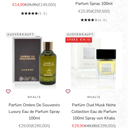
Parfum Spray 100ml
Angebot
Regulärer Preis
€14,90
€25,95
(€149,00/l)
Angebot
€25,95
(€259,50/l)
(5.0)
(4.0)
AUSVERKAUFT
AUSVERKAUFT
SPARE €19,10
KHALIS
KHALIS
Parfüm Ombre De Souvenirs
Parfüm Oud Musk Niche
Luxury Eau de Parfum Spray
Collection Eau de Parfum
100ml
100ml Spray von Khalis
Angebot
Angebot
Regulärer Preis
€29,00
(€290,00/l)
€29,90
€49,00
(€299,00/l)