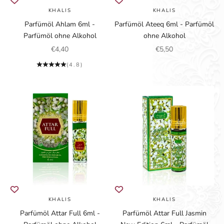
KHALIS
KHALIS
Parfümöl Ahlam 6ml -
Parfümöl Ateeq 6ml - Parfümöl
Parfümöl ohne Alkohol
ohne Alkohol
Angebot
Angebot
€4,40
€5,50
(4.8)
KHALIS
KHALIS
Parfümöl Attar Full 6ml -
Parfümöl Attar Full Jasmin