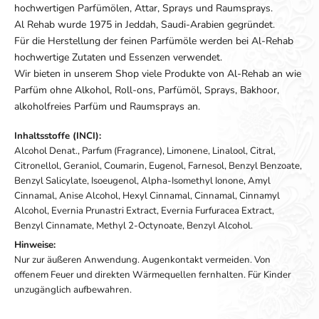
hochwertigen Parfümölen, Attar, Sprays und Raumsprays.
Al Rehab wurde 1975 in Jeddah, Saudi-Arabien gegründet.
Für die Herstellung der feinen Parfümöle werden bei Al-Rehab
hochwertige Zutaten und Essenzen verwendet.
Wir bieten in unserem Shop viele Produkte von Al-Rehab an wie
Parfüm ohne Alkohol, Roll-ons, Parfümöl, Sprays, Bakhoor,
alkoholfreies Parfüm und Raumsprays an.
Inhaltsstoffe (INCI):
Alcohol Denat., Parfum (Fragrance), Limonene, Linalool, Citral,
Citronellol, Geraniol, Coumarin, Eugenol, Farnesol, Benzyl Benzoate,
Benzyl Salicylate, Isoeugenol, Alpha-Isomethyl Ionone, Amyl
Cinnamal, Anise Alcohol, Hexyl Cinnamal, Cinnamal, Cinnamyl
Alcohol, Evernia Prunastri Extract, Evernia Furfuracea Extract,
Benzyl Cinnamate, Methyl 2-Octynoate, Benzyl Alcohol.
Hinweise:
Nur zur äußeren Anwendung. Augenkontakt vermeiden. Von
offenem Feuer und direkten Wärmequellen fernhalten. Für Kinder
unzugänglich aufbewahren.