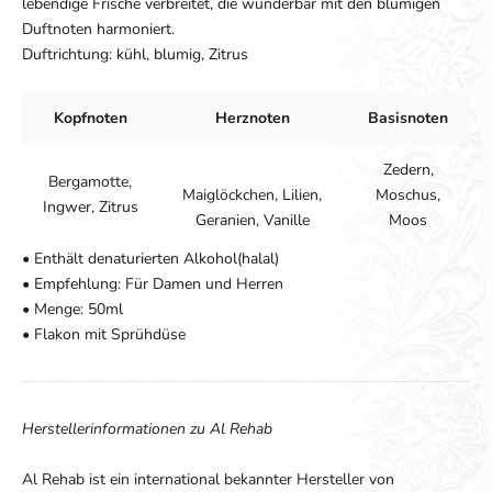
lebendige Frische verbreitet, die wunderbar mit den blumigen
Duftnoten harmoniert.
Duftrichtung: kühl, blumig, Zitrus
Kopfnoten
Herznoten
Basisnoten
Zedern,
Bergamotte,
Maiglöckchen, Lilien,
Moschus,
Ingwer, Zitrus
Geranien, Vanille
Moos
• Enthält denaturierten Alkohol(halal)
• Empfehlung: Für Damen und Herren
• Menge: 50ml
• Flakon mit Sprühdüse
Herstellerinformationen zu Al Rehab
Al Rehab ist ein international bekannter Hersteller von