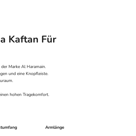
ia Kaftan Für
n der Marke Al Haramain.
agen und eine Knopfleiste.
auraum.
 einen hohen Tragekomfort.
stumfang
Armlänge