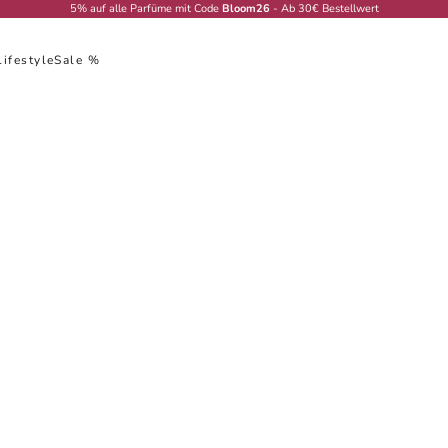
5% auf alle Parfüme mit Code
Bloom26
- Ab 30€ Bestellwert
Lifestyle
Sale %