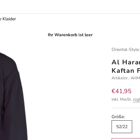
e Kleider
Ihr Warenkorb ist leer
Oriental-Style
Al Hara
Kaftan 
Artikelnr.: AH
Angebot
€41,95
inkl. MwSt.
zzg
Größe:
52/22