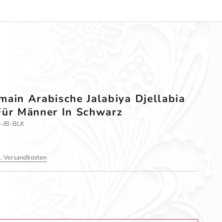
main Arabische Jalabiya Djellabia
Für Männer In Schwarz
M-JB-BLK
l. Versandkosten