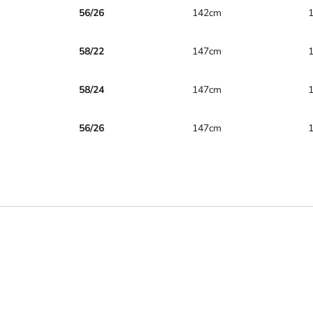
56/26
142cm
58/22
147cm
58/24
147cm
56/26
147cm