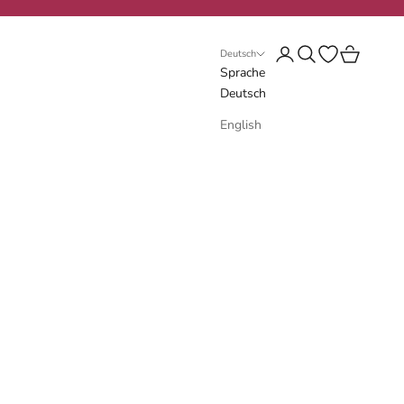
Anmelden
Suchen
Wunschliste öf
Warenkorb
Deutsch
Sprache
Deutsch
English