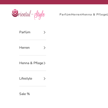
Zum Inhalt springen
Oriental-Style
Parfüm
Herren
Henna & Pflege
Parfüm
Herren
Henna & Pflege
Lifestyle
Sale %