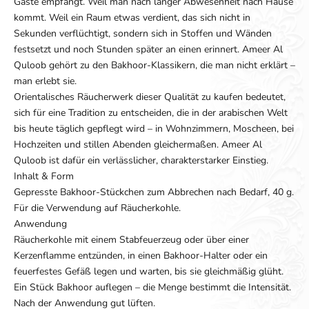
Gäste empfängt. Weil man nach langer Abwesenheit nach Hause
kommt. Weil ein Raum etwas verdient, das sich nicht in
Sekunden verflüchtigt, sondern sich in Stoffen und Wänden
festsetzt und noch Stunden später an einen erinnert. Ameer Al
Quloob gehört zu den Bakhoor-Klassikern, die man nicht erklärt –
man erlebt sie.
Orientalisches Räucherwerk dieser Qualität zu kaufen bedeutet,
sich für eine Tradition zu entscheiden, die in der arabischen Welt
bis heute täglich gepflegt wird – in Wohnzimmern, Moscheen, bei
Hochzeiten und stillen Abenden gleichermaßen. Ameer Al
Quloob ist dafür ein verlässlicher, charakterstarker Einstieg.
Inhalt & Form
Gepresste Bakhoor-Stückchen zum Abbrechen nach Bedarf, 40 g.
Für die Verwendung auf Räucherkohle.
Anwendung
Räucherkohle mit einem Stabfeuerzeug oder über einer
Kerzenflamme entzünden, in einen Bakhoor-Halter oder ein
feuerfestes Gefäß legen und warten, bis sie gleichmäßig glüht.
Ein Stück Bakhoor auflegen – die Menge bestimmt die Intensität.
Nach der Anwendung gut lüften.