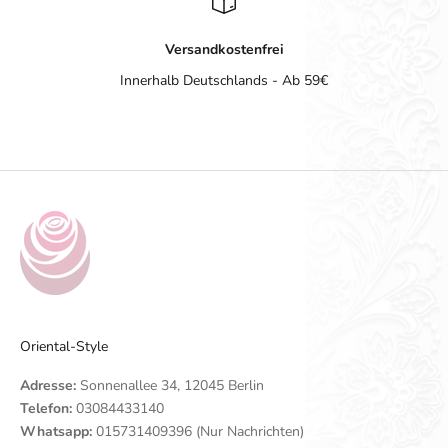
Versandkostenfrei
Innerhalb Deutschlands - Ab 59€
Gehe zu Element 1
Gehe zu Element 2
Gehe zu Element 3
Gehe zu Element 4
Oriental-Style
Adresse:
Sonnenallee 34, 12045 Berlin
Telefon:
03084433140
Whatsapp:
015731409396 (Nur Nachrichten)