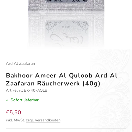
Gehe zu Element 1
Gehe zu Element 2
Ard Al Zaafaran
Bakhoor Ameer Al Quloob Ard Al
Zaafaran Räucherwerk (40g)
Artikelnr.: BK-40-AQLB
✓ Sofort lieferbar
Angebot
€5,50
inkl. MwSt.
zzgl. Versandkosten