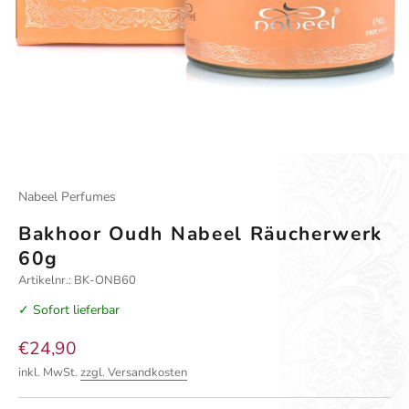
Gehe zu Element 1
Gehe zu Element 2
Nabeel Perfumes
Bakhoor Oudh Nabeel Räucherwerk
60g
Artikelnr.: BK-ONB60
✓ Sofort lieferbar
Angebot
€24,90
inkl. MwSt.
zzgl. Versandkosten