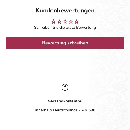
Kundenbewertungen
Schreiben Sie die erste Bewertung
Bewertung schreiben
Versandkostenfrei
Innerhalb Deutschlands - Ab 59€
Gehe zu Element 1
Gehe zu Element 2
Gehe zu Element 3
Gehe zu Element 4