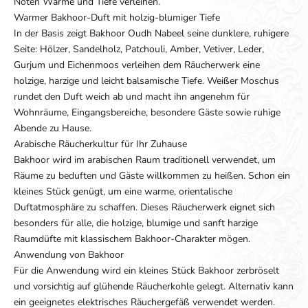
Noten Wärme und Tiefe verleihen.
Warmer Bakhoor-Duft mit holzig-blumiger Tiefe
In der Basis zeigt Bakhoor Oudh Nabeel seine dunklere, ruhigere
Seite: Hölzer, Sandelholz, Patchouli, Amber, Vetiver, Leder,
Gurjum und Eichenmoos verleihen dem Räucherwerk eine
holzige, harzige und leicht balsamische Tiefe. Weißer Moschus
rundet den Duft weich ab und macht ihn angenehm für
Wohnräume, Eingangsbereiche, besondere Gäste sowie ruhige
Abende zu Hause.
Arabische Räucherkultur für Ihr Zuhause
Bakhoor wird im arabischen Raum traditionell verwendet, um
Räume zu beduften und Gäste willkommen zu heißen. Schon ein
kleines Stück genügt, um eine warme, orientalische
Duftatmosphäre zu schaffen. Dieses Räucherwerk eignet sich
besonders für alle, die holzige, blumige und sanft harzige
Raumdüfte mit klassischem Bakhoor-Charakter mögen.
Anwendung von Bakhoor
Für die Anwendung wird ein kleines Stück Bakhoor zerbröselt
und vorsichtig auf glühende Räucherkohle gelegt. Alternativ kann
ein geeignetes elektrisches Räuchergefäß verwendet werden.