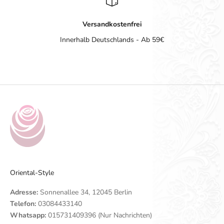
Versandkostenfrei
Innerhalb Deutschlands - Ab 59€
Gehe zu Element 1
Gehe zu Element 2
Gehe zu Element 3
Gehe zu Element 4
Oriental-Style
Adresse:
Sonnenallee 34, 12045 Berlin
Telefon:
03084433140
Whatsapp:
015731409396 (Nur Nachrichten)