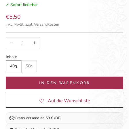
✓ Sofort lieferbar
Angebot
€5,50
inkl. MwSt.
zzgl. Versandkosten
Anzahl verringern
Anzahl erhöhen
Inhalt:
40g
50g
IN DEN WARENKORB
Gratis Versand ab 59 € (DE)