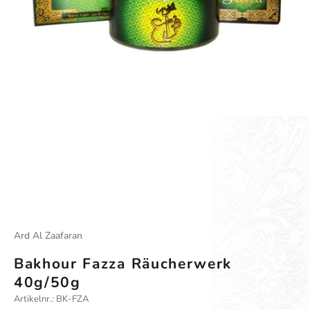
Gehe zu Element 1
Gehe zu Element 2
Ard Al Zaafaran
Bakhour Fazza Räucherwerk
40g/50g
Artikelnr.: BK-FZA