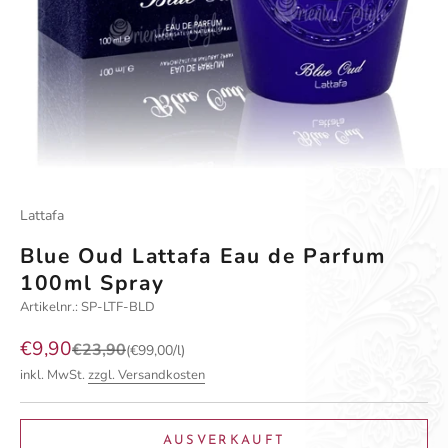
Gehe zu Element 1
Gehe zu Element 2
Gehe zu Element 3
Gehe zu Element 4
Lattafa
Blue Oud Lattafa Eau de Parfum
100ml Spray
Artikelnr.: SP-LTF-BLD
Angebot
€9,90
Regulärer Preis
€23,90
(€99,00/l)
inkl. MwSt.
zzgl. Versandkosten
AUSVERKAUFT