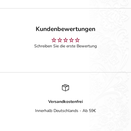
Kundenbewertungen
Schreiben Sie die erste Bewertung
Versandkostenfrei
Innerhalb Deutschlands - Ab 59€
Gehe zu Element 1
Gehe zu Element 2
Gehe zu Element 3
Gehe zu Element 4