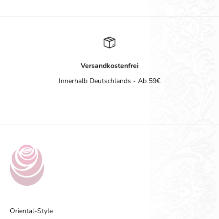
Versandkostenfrei
Innerhalb Deutschlands - Ab 59€
Gehe zu Element 1
Gehe zu Element 2
Gehe zu Element 3
Gehe zu Element 4
Oriental-Style