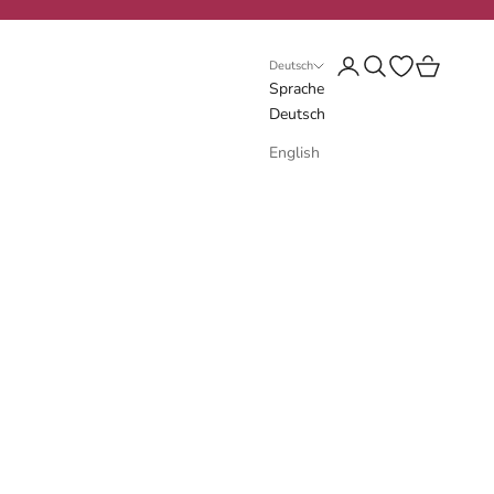
Anmelden
Suchen
Wunschliste öf
Warenkorb
Deutsch
Sprache
Deutsch
English