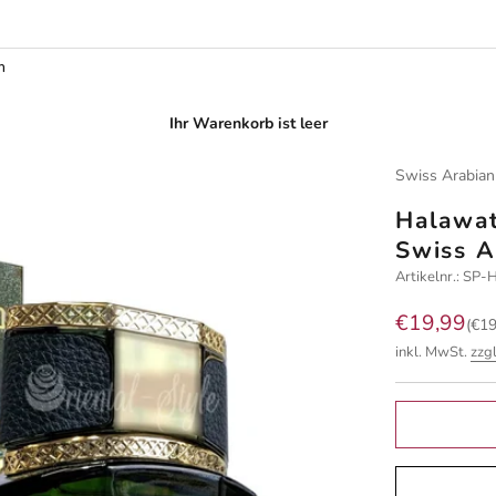
m
Ihr Warenkorb ist leer
Swiss Arabian
Halawat
Swiss A
Artikelnr.: S
Angebot
€19,99
(€19
inkl. MwSt.
zzg