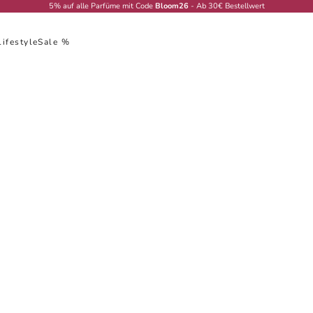
5% auf alle Parfüme mit Code
Bloom26
- Ab 30€ Bestellwert
Lifestyle
Sale %