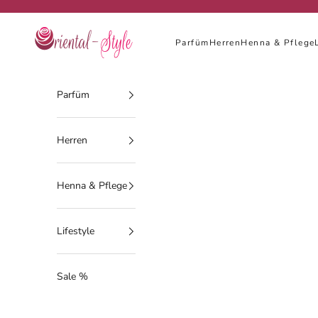
Zum Inhalt springen
Oriental-Style
Parfüm
Herren
Henna & Pflege
Parfüm
Herren
Henna & Pflege
Lifestyle
Sale %