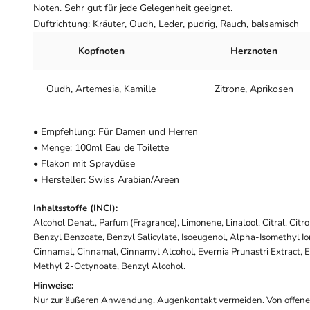
Noten. Sehr gut für jede Gelegenheit geeignet.
Duftrichtung: Kräuter, Oudh, Leder, pudrig, Rauch, balsamisch
Kopfnoten
Herznoten
Oudh, Artemesia, Kamille
Zitrone, Aprikosen
• Empfehlung: Für Damen und Herren
• Menge: 100ml Eau de Toilette
• Flakon mit Spraydüse
• Hersteller: Swiss Arabian/Areen
Inhaltsstoffe (INCI):
Alcohol Denat., Parfum (Fragrance), Limonene, Linalool, Citral, Citr
Benzyl Benzoate, Benzyl Salicylate, Isoeugenol, Alpha-Isomethyl I
Cinnamal, Cinnamal, Cinnamyl Alcohol, Evernia Prunastri Extract, E
Methyl 2-Octynoate, Benzyl Alcohol.
Hinweise:
Nur zur äußeren Anwendung. Augenkontakt vermeiden. Von offen