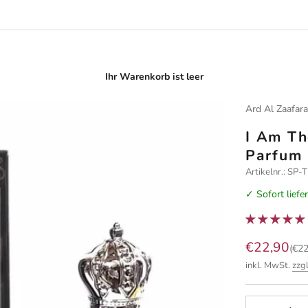
Ihr Warenkorb ist leer
Ard Al Zaafar
I Am Th
Parfum
Artikelnr.: SP
✓ Sofort liefe
Angebot
€22,90
(€22
inkl. MwSt.
zzg
Anzahl verrin
A