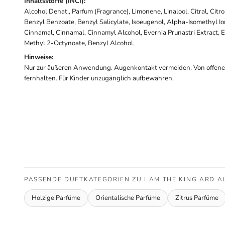
Inhaltsstoffe (INCI):
Alcohol Denat., Parfum (Fragrance), Limonene, Linalool, Citral, Citr
Benzyl Benzoate, Benzyl Salicylate, Isoeugenol, Alpha-Isomethyl I
Cinnamal, Cinnamal, Cinnamyl Alcohol, Evernia Prunastri Extract, E
Methyl 2-Octynoate, Benzyl Alcohol.
Hinweise:
Nur zur äußeren Anwendung. Augenkontakt vermeiden. Von offen
fernhalten. Für Kinder unzugänglich aufbewahren.
PASSENDE DUFTKATEGORIEN ZU I AM THE KING ARD A
Holzige Parfüme
Orientalische Parfüme
Zitrus Parfüme