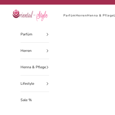
Zum Inhalt springen
Oriental-Style
Parfüm
Herren
Henna & Pflege
Parfüm
Herren
Henna & Pflege
Lifestyle
Sale %