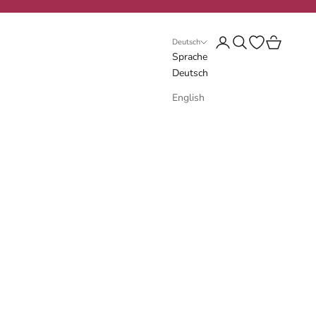
Anmelden
Suchen
Wunschliste öf
Warenkorb
Deutsch
Sprache
Deutsch
English