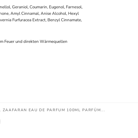
onellol, Geraniol, Coumarin, Eugenol, Farnesol,
onone, Amyl Cinnamal, Anise Alcohol, Hexyl
vernia Furfuracea Extract, Benzyl Cinnamate,
em Feuer und direkten Wärmequellen
L ZAAFARAN EAU DE PARFUM 100ML PARFÜM...