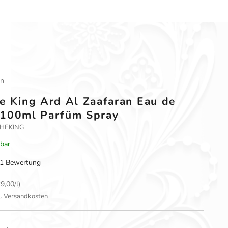
an
e King Ard Al Zaafaran Eau de
 100ml Parfüm Spray
-THEKING
rbar
1 Bewertung
9,00/l)
l. Versandkosten
gern
nzahl erhöhen