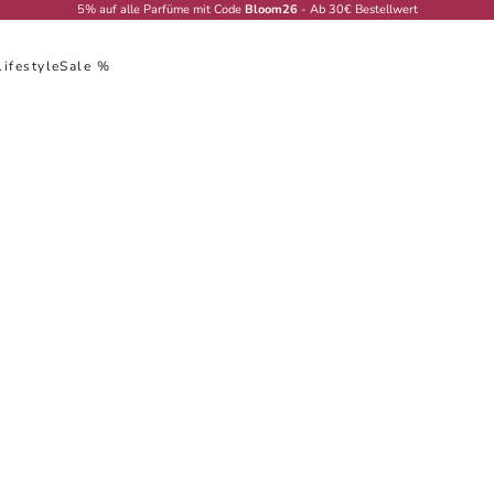
5% auf alle Parfüme mit Code
Bloom26
- Ab 30€ Bestellwert
Lifestyle
Sale %