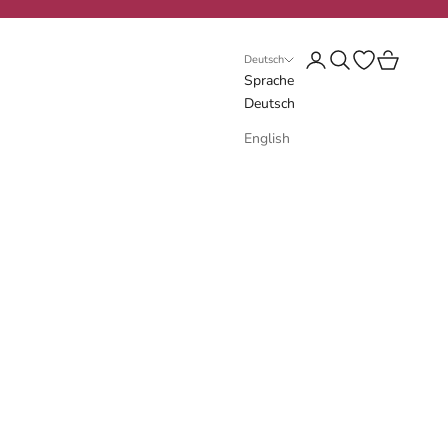
Anmelden
Suchen
Wunschliste öf
Warenkorb
Deutsch
Sprache
Deutsch
English