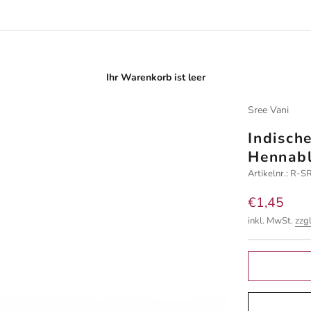
Ihr Warenkorb ist leer
Sree Vani
Indisch
Hennabl
Artikelnr.: R-
Angebot
€1,45
inkl. MwSt.
zzg