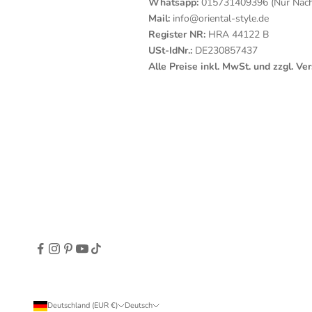
Whatsapp:
015731409396 (Nur Nachr
Mail:
info@oriental-style.de
Register NR:
HRA 44122 B
USt-IdNr.:
DE230857437
Alle Preise inkl. MwSt. und zzgl. V
Deutschland (EUR €)
Deutsch