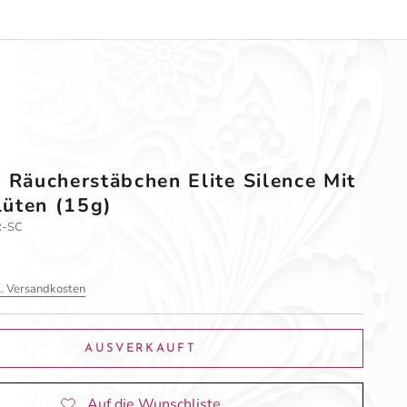
e Räucherstäbchen Elite Silence Mit
üten (15g)
SR-SC
l. Versandkosten
AUSVERKAUFT