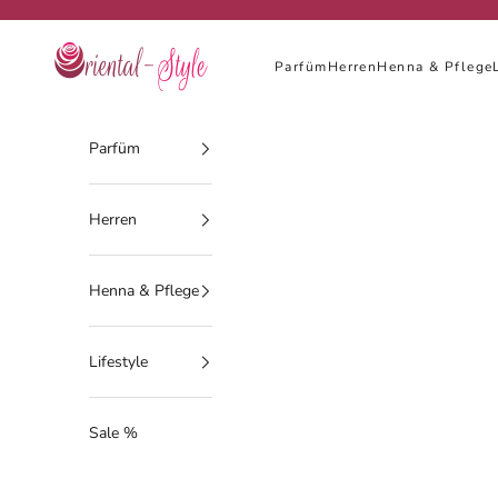
Zum Inhalt springen
Oriental-Style
Parfüm
Herren
Henna & Pflege
Parfüm
Herren
Henna & Pflege
Lifestyle
Sale %