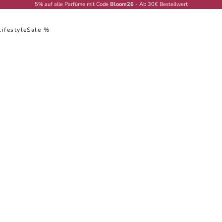
5% auf alle Parfüme mit Code
Bloom26
- Ab 30€ Bestellwert
Lifestyle
Sale %