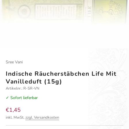
Gehe zu Element 1
Gehe zu Element 2
Sree Vani
Indische Räucherstäbchen Life Mit
Vanilleduft (15g)
Artikelnr.: R-SR-VN
✓ Sofort lieferbar
Angebot
€1,45
inkl. MwSt.
zzgl. Versandkosten