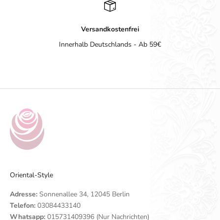
Versandkostenfrei
Innerhalb Deutschlands - Ab 59€
Gehe zu Element 1
Gehe zu Element 2
Gehe zu Element 3
Gehe zu Element 4
Oriental-Style
Adresse:
Sonnenallee 34, 12045 Berlin
Telefon:
03084433140
Whatsapp:
015731409396 (Nur Nachrichten)