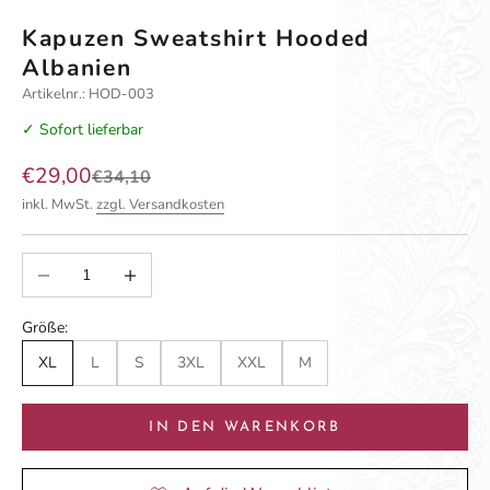
Kapuzen Sweatshirt Hooded
Albanien
Artikelnr.: HOD-003
✓ Sofort lieferbar
Angebot
€29,00
Regulärer Preis
€34,10
inkl. MwSt.
zzgl. Versandkosten
Anzahl verringern
Anzahl erhöhen
Größe:
XL
L
S
3XL
XXL
M
IN DEN WARENKORB