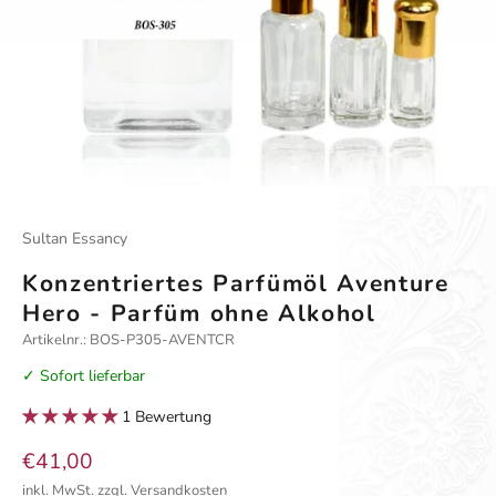
Gehe zu Element 1
Gehe zu Element 2
Sultan Essancy
Konzentriertes Parfümöl Aventure
Hero - Parfüm ohne Alkohol
Artikelnr.: BOS-P305-AVENTCR
✓ Sofort lieferbar
1 Bewertung
Angebot
€41,00
inkl. MwSt.
zzgl. Versandkosten