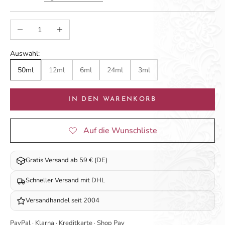
Anzahl verringern
Anzahl erhöhen
Auswahl:
50ml
12ml
6ml
24ml
3ml
IN DEN WARENKORB
Gratis Versand ab 59 € (DE)
Schneller Versand mit DHL
Versandhandel seit 2004
PayPal · Klarna · Kreditkarte · Shop Pay