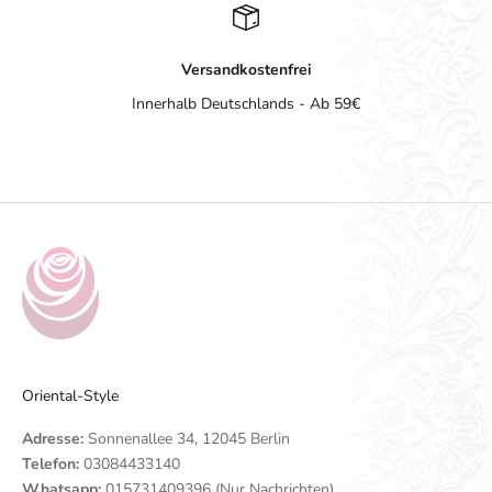
Versandkostenfrei
Innerhalb Deutschlands - Ab 59€
Gehe zu Element 1
Gehe zu Element 2
Gehe zu Element 3
Gehe zu Element 4
Oriental-Style
Adresse:
Sonnenallee 34, 12045 Berlin
Telefon:
03084433140
Whatsapp:
015731409396 (Nur Nachrichten)