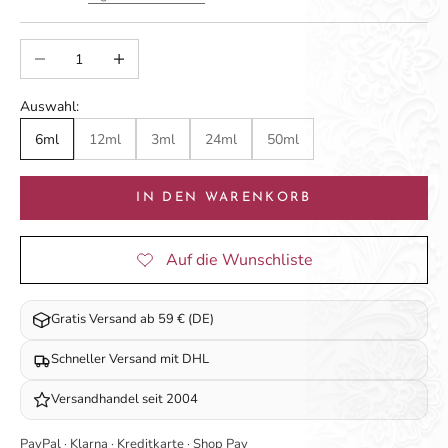
Anzahl verringern
Anzahl erhöhen
Auswahl:
6ml
12ml
3ml
24ml
50ml
IN DEN WARENKORB
Gratis Versand ab 59 € (DE)
Schneller Versand mit DHL
Versandhandel seit 2004
PayPal · Klarna · Kreditkarte · Shop Pay