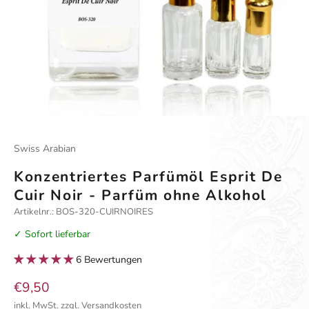
Gehe zu Element 1
Gehe zu Element 2
Gehe zu Element 3
Swiss Arabian
Konzentriertes Parfümöl Esprit De
Cuir Noir - Parfüm ohne Alkohol
Artikelnr.: BOS-320-CUIRNOIRES
✓ Sofort lieferbar
6 Bewertungen
Angebot
€9,50
inkl. MwSt.
zzgl. Versandkosten