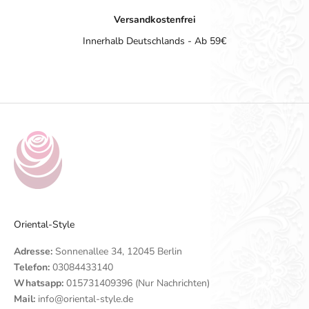
Versandkostenfrei
Innerhalb Deutschlands - Ab 59€
Gehe zu Element 1
Gehe zu Element 2
Gehe zu Element 3
Gehe zu Element 4
Oriental-Style
Adresse:
Sonnenallee 34, 12045 Berlin
Telefon:
03084433140
Whatsapp:
015731409396 (Nur Nachrichten)
Mail:
info@oriental-style.de