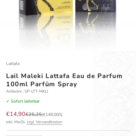
Lattafa
Lail Maleki Lattafa Eau de Parfum
100ml Parfüm Spray
Artikelnr.: SP-LTT-MKLI
✓ Sofort lieferbar
Angebot
€14,90
Regulärer Preis
€25,25
(€149,00/l)
inkl. MwSt.
zzgl. Versandkosten