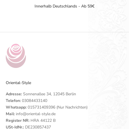
Innerhalb Deutschlands - Ab 59€
Gehe zu Element 1
Gehe zu Element 2
Gehe zu Element 3
Gehe zu Element 4
Oriental-Style
Adresse:
Sonnenallee 34, 12045 Berlin
Telefon:
03084433140
Whatsapp:
015731409396 (Nur Nachrichten)
Mail:
info@oriental-style.de
Register NR:
HRA 44122 B
USt-IdNr.:
DE230857437