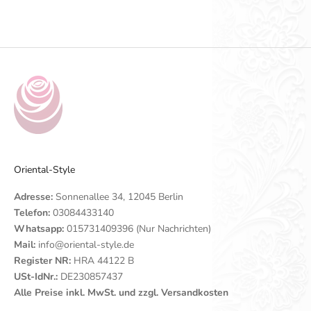
Gehe zu Element 1
Gehe zu Element 2
Gehe zu Element 3
Gehe zu Element 4
Oriental-Style
Adresse:
Sonnenallee 34, 12045 Berlin
Telefon:
03084433140
Whatsapp:
015731409396 (Nur Nachrichten)
Mail:
info@oriental-style.de
Register NR:
HRA 44122 B
USt-IdNr.:
DE230857437
Alle Preise inkl. MwSt. und zzgl. Versandkosten