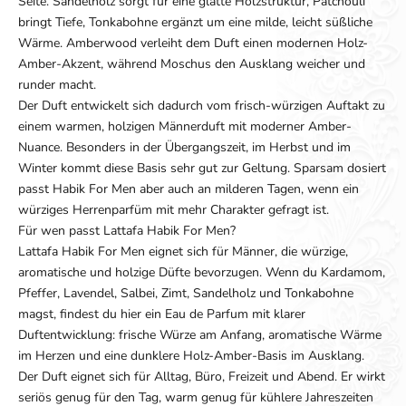
Seite. Sandelholz sorgt für eine glatte Holzstruktur, Patchouli
bringt Tiefe, Tonkabohne ergänzt um eine milde, leicht süßliche
Wärme. Amberwood verleiht dem Duft einen modernen Holz-
Amber-Akzent, während Moschus den Ausklang weicher und
runder macht.
Der Duft entwickelt sich dadurch vom frisch-würzigen Auftakt zu
einem warmen, holzigen Männerduft mit moderner Amber-
Nuance. Besonders in der Übergangszeit, im Herbst und im
Winter kommt diese Basis sehr gut zur Geltung. Sparsam dosiert
passt Habik For Men aber auch an milderen Tagen, wenn ein
würziges Herrenparfüm mit mehr Charakter gefragt ist.
Für wen passt Lattafa Habik For Men?
Lattafa Habik For Men eignet sich für Männer, die würzige,
aromatische und holzige Düfte bevorzugen. Wenn du Kardamom,
Pfeffer, Lavendel, Salbei, Zimt, Sandelholz und Tonkabohne
magst, findest du hier ein Eau de Parfum mit klarer
Duftentwicklung: frische Würze am Anfang, aromatische Wärme
im Herzen und eine dunklere Holz-Amber-Basis im Ausklang.
Der Duft eignet sich für Alltag, Büro, Freizeit und Abend. Er wirkt
seriös genug für den Tag, warm genug für kühlere Jahreszeiten