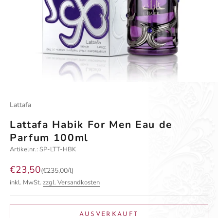
Gehe zu Element 1
Gehe zu Element 2
Gehe zu Element 3
Lattafa
Lattafa Habik For Men Eau de
Parfum 100ml
Artikelnr.: SP-LTT-HBK
Angebot
€23,50
(€235,00/l)
inkl. MwSt.
zzgl. Versandkosten
AUSVERKAUFT