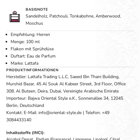
BASISNOTE
Sandelholz, Patchouli, Tonkabohne, Amberwood,
Moschus
Empfehlung: Herren
Menge: 100 ml
Flakon mit Sprühdüse
Duftart: Eau de Parfum
Marke: Lattafa
PRODUKTINFORMATIONEN
Hersteller: Lattafa Trading L.L.C, Saeed Bin Thani Building,
Murshid Bazar, 45 Al Souk Al Kabeer Street, 3rd Floor, Office
308, Al Buteen, Deira, Dubai, Vereinigte Arabische Emirate
Importeur: Bajwa Oriental Style e.K., Sonnenallee 34, 12045
Berlin, Deutschland
Kontakt: E-Mail: info@oriental-style.de | Telefon: +49
3084433140
Inhaltsstoffe (INCI):
Alcohol Denat., Parfum (Fragrance), Limonene, Linalool, Citral,