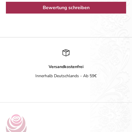
Bewertung schreiben
Versandkostenfrei
Innerhalb Deutschlands - Ab 59€
Gehe zu Element 1
Gehe zu Element 2
Gehe zu Element 3
Gehe zu Element 4