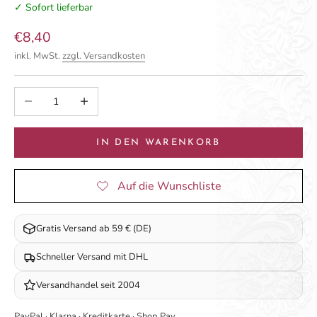
✓ Sofort lieferbar
Angebot
€8,40
inkl. MwSt.
zzgl. Versandkosten
Anzahl verringern
Anzahl erhöhen
IN DEN WARENKORB
Gratis Versand ab 59 € (DE)
Schneller Versand mit DHL
Versandhandel seit 2004
PayPal · Klarna · Kreditkarte · Shop Pay