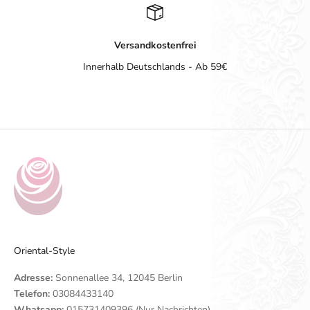
Versandkostenfrei
Innerhalb Deutschlands - Ab 59€
Gehe zu Element 1
Gehe zu Element 2
Gehe zu Element 3
Gehe zu Element 4
Oriental-Style
Adresse:
Sonnenallee 34, 12045 Berlin
Telefon:
03084433140
Whatsapp:
015731409396 (Nur Nachrichten)