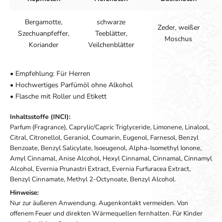
Bergamotte,
schwarze
Zeder, weißer
Szechuanpfeffer,
Teeblätter,
Moschus
Koriander
Veilchenblätter
• Empfehlung: Für Herren
• Hochwertiges Parfümöl ohne Alkohol
• Flasche mit Roller und Etikett
Inhaltsstoffe (INCI):
Parfum (Fragrance), Caprylic/Capric Triglyceride, Limonene, Linalool,
Citral, Citronellol, Geraniol, Coumarin, Eugenol, Farnesol, Benzyl
Benzoate, Benzyl Salicylate, Isoeugenol, Alpha-Isomethyl Ionone,
Amyl Cinnamal, Anise Alcohol, Hexyl Cinnamal, Cinnamal, Cinnamyl
Alcohol, Evernia Prunastri Extract, Evernia Furfuracea Extract,
Benzyl Cinnamate, Methyl 2-Octynoate, Benzyl Alcohol.
Hinweise:
Nur zur äußeren Anwendung. Augenkontakt vermeiden. Von
offenem Feuer und direkten Wärmequellen fernhalten. Für Kinder