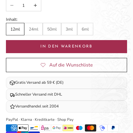
Anzahl verringern
Anzahl erhöhen
Inhalt:
12ml
24ml
50ml
3ml
6ml
IN DEN WARENKORB
Gratis Versand ab 59 € (DE)
Schneller Versand mit DHL
Versandhandel seit 2004
PayPal · Klarna · Kreditkarte · Shop Pay