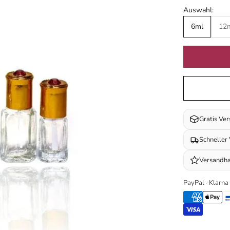
Auswahl:
6ml
12
Gratis Ve
Schneller
Versandha
PayPal · Klarna