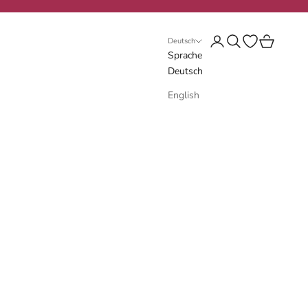
Anmelden
Suchen
Wunschliste öf
Warenkorb
Deutsch
Sprache
Deutsch
English