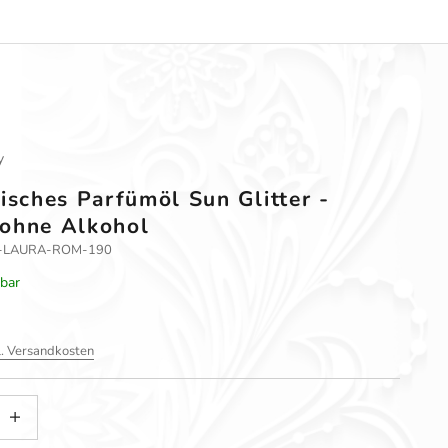
y
lisches Parfümöl Sun Glitter -
ohne Alkohol
BOS-LAURA-ROM-190
rbar
l. Versandkosten
gern
nzahl erhöhen