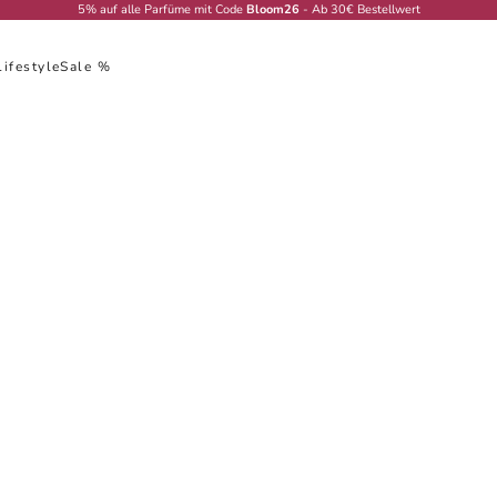
5% auf alle Parfüme mit Code
Bloom26
- Ab 30€ Bestellwert
Lifestyle
Sale %