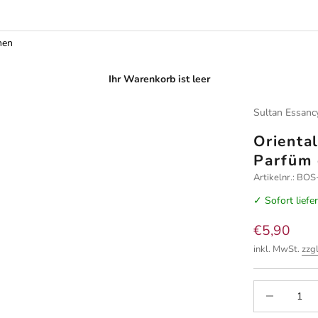
men
Ihr Warenkorb ist leer
Sultan Essanc
Orienta
Parfüm 
Artikelnr.: 
✓ Sofort liefe
Angebot
€5,90
inkl. MwSt.
zzg
Anzahl verrin
A