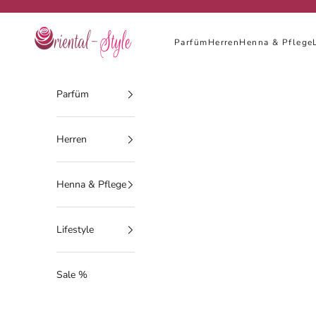
Zum Inhalt springen
Oriental-Style
Parfüm
Herren
Henna & Pflege
Parfüm
Herren
Henna & Pflege
Lifestyle
Sale %