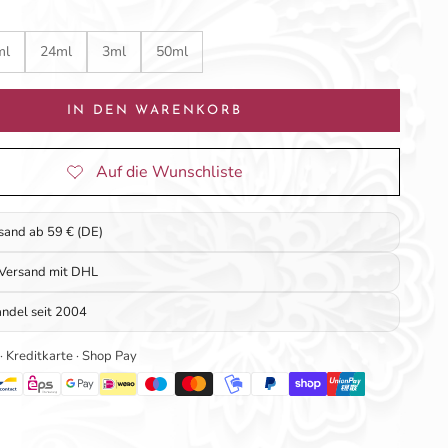
ml
24ml
3ml
50ml
IN DEN WARENKORB
rsand ab 59 € (DE)
 Versand mit DHL
ndel seit 2004
 · Kreditkarte · Shop Pay