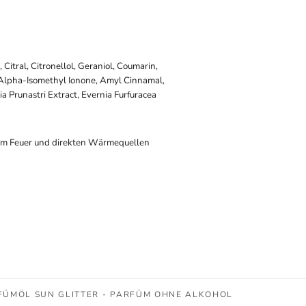
 Citral, Citronellol, Geraniol, Coumarin,
, Alpha-Isomethyl Ionone, Amyl Cinnamal,
 Prunastri Extract, Evernia Furfuracea
em Feuer und direkten Wärmequellen
FÜMÖL SUN GLITTER - PARFÜM OHNE ALKOHOL