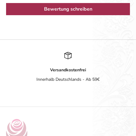
Bewertung schreiben
Versandkostenfrei
Innerhalb Deutschlands - Ab 59€
Gehe zu Element 1
Gehe zu Element 2
Gehe zu Element 3
Gehe zu Element 4