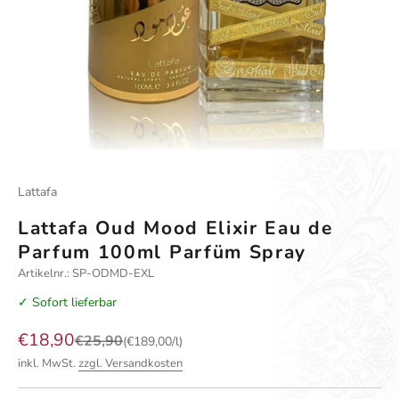
Gehe zu Element 1
Gehe zu Element 2
Gehe zu Element 3
Gehe zu Element 4
Lattafa
Lattafa Oud Mood Elixir Eau de
Parfum 100ml Parfüm Spray
Artikelnr.: SP-ODMD-EXL
✓ Sofort lieferbar
Angebot
€18,90
Regulärer Preis
€25,90
(€189,00/l)
inkl. MwSt.
zzgl. Versandkosten