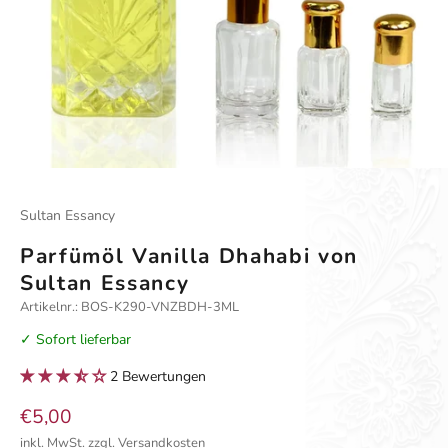
Gehe zu Element 1
Gehe zu Element 2
Sultan Essancy
Parfümöl Vanilla Dhahabi von
Sultan Essancy
Artikelnr.: BOS-K290-VNZBDH-3ML
✓ Sofort lieferbar
2 Bewertungen
Angebot
€5,00
inkl. MwSt.
zzgl. Versandkosten