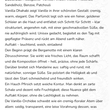
Sandelholz, Benzoe, Patchouli
Vanilla Dhahabi zeigt Vanille in ihrer schönsten Gestalt: cremig,
warm, elegant. Das Parfümöl legt sich wie ein feiner, goldener
Schleier an die Haut und entfaltet sich Schritt für Schritt – klar
strukturiert, angenehm nah, mit einer geschmackvollen Süße, die
nie aufdringlich wird. Unisex gedacht, begleitet es den Tag mit
gepflegter Präsenz und rückt am Abend sanft näher.
Auftakt – leuchtend, weich, einladend
Den Beginn prägt die Bergamotte mit einem klaren
Zitrusschimmer. Sie wirkt wie frisches Licht, das Raum schafft
und die Komposition öffnet – hell, präzise, ohne jede Schärfe.
Darüber breitet sich Mandarine aus: saftig und rund, mit
natürlicher, sonniger Süße. Sie polstert die Helligkeit ab und
lässt den Start schmeichelnd und freundlich wirken.
Ein Hauch Pfirsich setzt weiche Kontur. Man denkt an zarte
Schale und dezent reife Fruchtigkeit; diese Nuance gibt dem
Auftakt Körper, ohne die Leichtigkeit zu nehmen.
Die Vanille-Orchidee schwebt wie ein cremig-floraler Atem über
allem: seidig, transparent, eine leise Vorahnung dessen, was