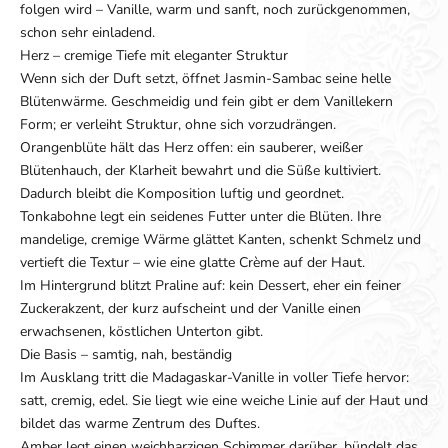
folgen wird – Vanille, warm und sanft, noch zurückgenommen,
schon sehr einladend.
Herz – cremige Tiefe mit eleganter Struktur
Wenn sich der Duft setzt, öffnet Jasmin-Sambac seine helle
Blütenwärme. Geschmeidig und fein gibt er dem Vanillekern
Form; er verleiht Struktur, ohne sich vorzudrängen.
Orangenblüte hält das Herz offen: ein sauberer, weißer
Blütenhauch, der Klarheit bewahrt und die Süße kultiviert.
Dadurch bleibt die Komposition luftig und geordnet.
Tonkabohne legt ein seidenes Futter unter die Blüten. Ihre
mandelige, cremige Wärme glättet Kanten, schenkt Schmelz und
vertieft die Textur – wie eine glatte Crème auf der Haut.
Im Hintergrund blitzt Praline auf: kein Dessert, eher ein feiner
Zuckerakzent, der kurz aufscheint und der Vanille einen
erwachsenen, köstlichen Unterton gibt.
Die Basis – samtig, nah, beständig
Im Ausklang tritt die Madagaskar-Vanille in voller Tiefe hervor:
satt, cremig, edel. Sie liegt wie eine weiche Linie auf der Haut und
bildet das warme Zentrum des Duftes.
Amber legt einen weichharzigen Schimmer darüber, bündelt das