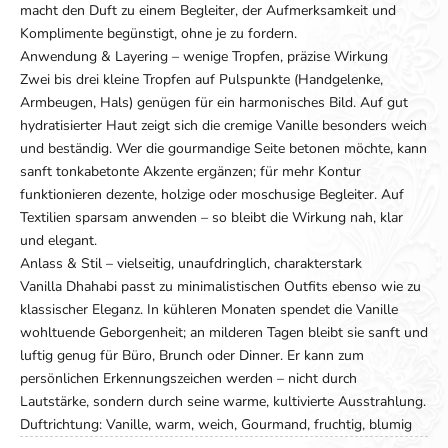
macht den Duft zu einem Begleiter, der Aufmerksamkeit und
Komplimente begünstigt, ohne je zu fordern.
Anwendung & Layering – wenige Tropfen, präzise Wirkung
Zwei bis drei kleine Tropfen auf Pulspunkte (Handgelenke,
Armbeugen, Hals) genügen für ein harmonisches Bild. Auf gut
hydratisierter Haut zeigt sich die cremige Vanille besonders weich
und beständig. Wer die gourmandige Seite betonen möchte, kann
sanft tonkabetonte Akzente ergänzen; für mehr Kontur
funktionieren dezente, holzige oder moschusige Begleiter. Auf
Textilien sparsam anwenden – so bleibt die Wirkung nah, klar
und elegant.
Anlass & Stil – vielseitig, unaufdringlich, charakterstark
Vanilla Dhahabi passt zu minimalistischen Outfits ebenso wie zu
klassischer Eleganz. In kühleren Monaten spendet die Vanille
wohltuende Geborgenheit; an milderen Tagen bleibt sie sanft und
luftig genug für Büro, Brunch oder Dinner. Er kann zum
persönlichen Erkennungszeichen werden – nicht durch
Lautstärke, sondern durch seine warme, kultivierte Ausstrahlung.
Duftrichtung: Vanille, warm, weich, Gourmand, fruchtig, blumig