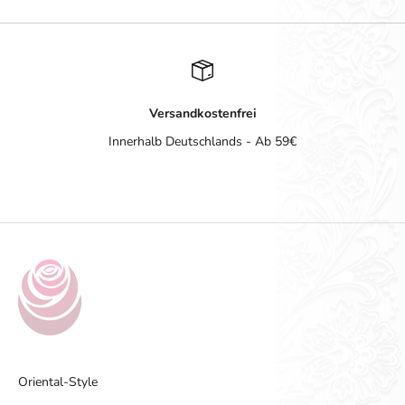
Versandkostenfrei
Innerhalb Deutschlands - Ab 59€
Gehe zu Element 1
Gehe zu Element 2
Gehe zu Element 3
Gehe zu Element 4
Oriental-Style