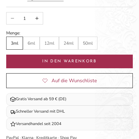
Anzahl verringern
Anzahl erhöhen
Menge:
3ml
6ml
12ml
24ml
50ml
IN DEN WARENKORB
Gratis Versand ab 59 € (DE)
Schneller Versand mit DHL
Versandhandel seit 2004
PayPal · Klarna · Kreditkarte · Shop Pay