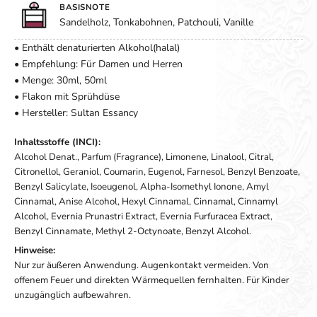
BASISNOTE
Sandelholz, Tonkabohnen, Patchouli, Vanille
• Enthält denaturierten Alkohol(halal)
• Empfehlung: Für Damen und Herren
• Menge: 30ml, 50ml
• Flakon mit Sprühdüse
• Hersteller: Sultan Essancy
Inhaltsstoffe (INCI):
Alcohol Denat., Parfum (Fragrance), Limonene, Linalool, Citral,
Citronellol, Geraniol, Coumarin, Eugenol, Farnesol, Benzyl Benzoate,
Benzyl Salicylate, Isoeugenol, Alpha-Isomethyl Ionone, Amyl
Cinnamal, Anise Alcohol, Hexyl Cinnamal, Cinnamal, Cinnamyl
Alcohol, Evernia Prunastri Extract, Evernia Furfuracea Extract,
Benzyl Cinnamate, Methyl 2-Octynoate, Benzyl Alcohol.
Hinweise:
Nur zur äußeren Anwendung. Augenkontakt vermeiden. Von
offenem Feuer und direkten Wärmequellen fernhalten. Für Kinder
unzugänglich aufbewahren.