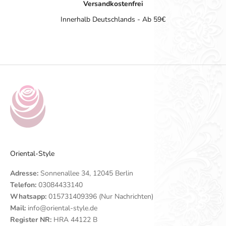
Versandkostenfrei
Innerhalb Deutschlands - Ab 59€
Gehe zu Element 1
Gehe zu Element 2
Gehe zu Element 3
Gehe zu Element 4
Oriental-Style
Adresse:
Sonnenallee 34, 12045 Berlin
Telefon:
03084433140
Whatsapp:
015731409396 (Nur Nachrichten)
Mail:
info@oriental-style.de
Register NR:
HRA 44122 B