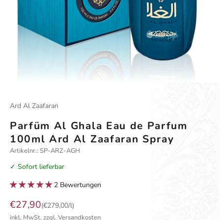
Gehe zu Element 1
Gehe zu Element 2
Gehe zu Element 3
Ard Al Zaafaran
Parfüm Al Ghala Eau de Parfum
100ml Ard Al Zaafaran Spray
Artikelnr.: SP-ARZ-AGH
✓ Sofort lieferbar
2 Bewertungen
Angebot
€27,90
(€279,00/l)
inkl. MwSt.
zzgl. Versandkosten