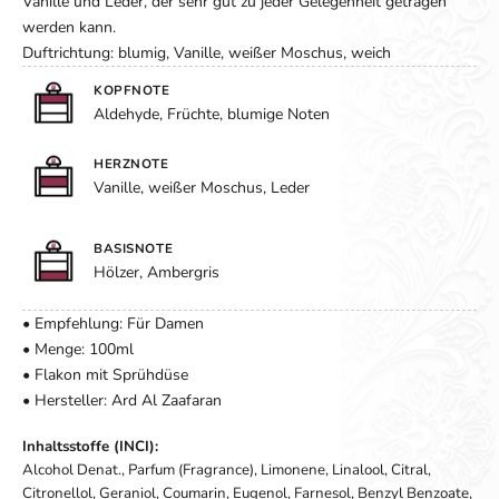
Vanille und Leder, der sehr gut zu jeder Gelegenheit getragen
werden kann.
Duftrichtung: blumig, Vanille, weißer Moschus, weich
KOPFNOTE
Aldehyde, Früchte, blumige Noten
HERZNOTE
Vanille, weißer Moschus, Leder
BASISNOTE
Hölzer, Ambergris
• Empfehlung: Für Damen
• Menge: 100ml
• Flakon mit Sprühdüse
• Hersteller: Ard Al Zaafaran
Inhaltsstoffe (INCI):
Alcohol Denat., Parfum (Fragrance), Limonene, Linalool, Citral,
Citronellol, Geraniol, Coumarin, Eugenol, Farnesol, Benzyl Benzoate,