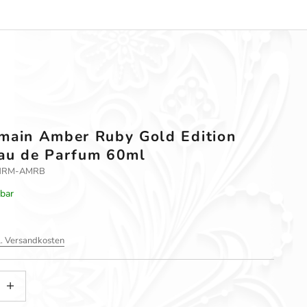
main Amber Ruby Gold Edition
au de Parfum 60ml
P-HRM-AMRB
rbar
l. Versandkosten
gern
nzahl erhöhen