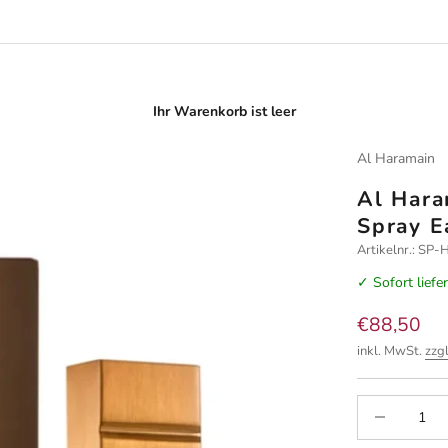
Ihr Warenkorb ist leer
Al Haramain
Al Hara
Spray E
Artikelnr.: S
✓ Sofort liefe
Angebot
€88,50
inkl. MwSt.
zzg
Anzahl verrin
A