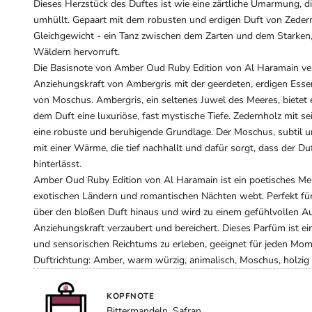
Dieses Herzstück des Duftes ist wie eine zärtliche Umarmung, di
umhüllt. Gepaart mit dem robusten und erdigen Duft von Zedern
Gleichgewicht - ein Tanz zwischen dem Zarten und dem Starken,
Wäldern hervorruft.
Die Basisnote von Amber Oud Ruby Edition von Al Haramain ver
Anziehungskraft von Ambergris mit der geerdeten, erdigen Ess
von Moschus. Ambergris, ein seltenes Juwel des Meeres, bietet e
dem Duft eine luxuriöse, fast mystische Tiefe. Zedernholz mit s
eine robuste und beruhigende Grundlage. Der Moschus, subtil u
mit einer Wärme, die tief nachhallt und dafür sorgt, dass der Du
hinterlässt.
Amber Oud Ruby Edition von Al Haramain ist ein poetisches Mei
exotischen Ländern und romantischen Nächten webt. Perfekt für 
über den bloßen Duft hinaus und wird zu einem gefühlvollen Aus
Anziehungskraft verzaubert und bereichert. Dieses Parfüm ist ei
und sensorischen Reichtums zu erleben, geeignet für jeden Mom
Duftrichtung: Amber, warm würzig, animalisch, Moschus, holzig
KOPFNOTE
Bittermandeln, Safran