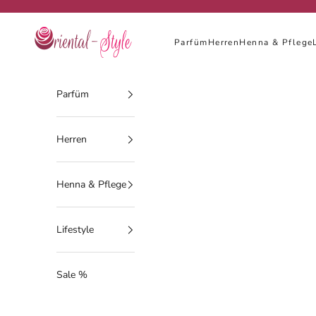
Zum Inhalt springen
Oriental-Style
Parfüm
Herren
Henna & Pflege
Parfüm
Herren
Henna & Pflege
Lifestyle
Sale %