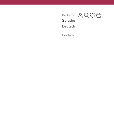
Anmelden
Suchen
Wunschliste öf
Warenkorb
Deutsch
Sprache
Deutsch
English