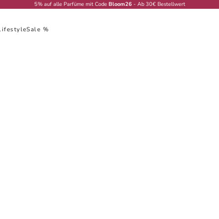
5% auf alle Parfüme mit Code
Bloom26
- Ab 30€ Bestellwert
Lifestyle
Sale %