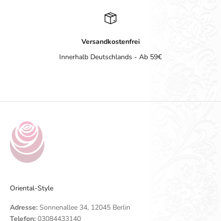
Versandkostenfrei
Innerhalb Deutschlands - Ab 59€
Gehe zu Element 1
Gehe zu Element 2
Gehe zu Element 3
Gehe zu Element 4
Oriental-Style
Adresse:
Sonnenallee 34, 12045 Berlin
Telefon:
03084433140