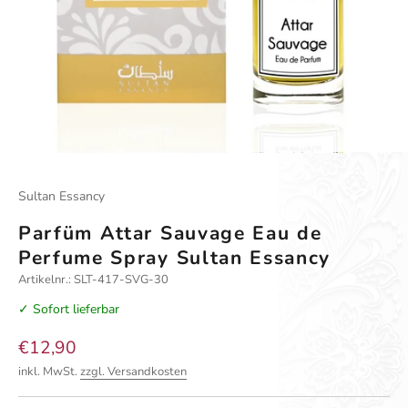
Gehe zu Element 1
Gehe zu Element 2
Gehe zu Element 3
Gehe zu Element 4
Sultan Essancy
Parfüm Attar Sauvage Eau de
Perfume Spray Sultan Essancy
Artikelnr.: SLT-417-SVG-30
✓ Sofort lieferbar
Angebot
€12,90
inkl. MwSt.
zzgl. Versandkosten