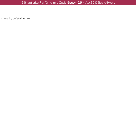
5% auf alle Parfüme mit Code
Bloom26
- Ab 30€ Bestellwert
Lifestyle
Sale %