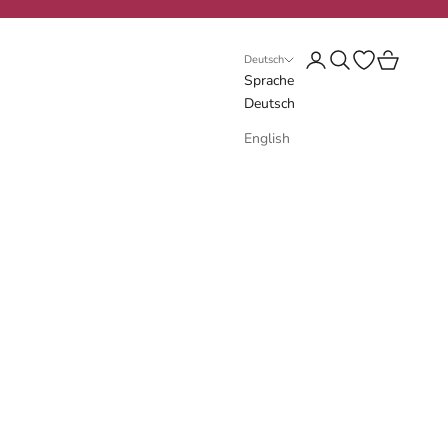
Anmelden
Suchen
Wunschliste öf
Warenkorb
Deutsch
Sprache
Deutsch
English