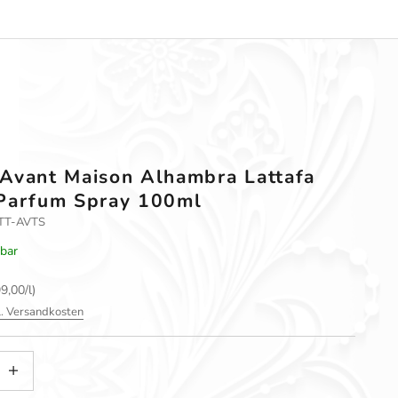
Avant Maison Alhambra Lattafa
Parfum Spray 100ml
-LTT-AVTS
rbar
9,00/l)
l. Versandkosten
gern
nzahl erhöhen