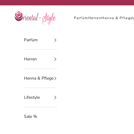
Zum Inhalt springen
Oriental-Style
Parfüm
Herren
Henna & Pflege
Parfüm
Herren
Henna & Pflege
Lifestyle
Sale %