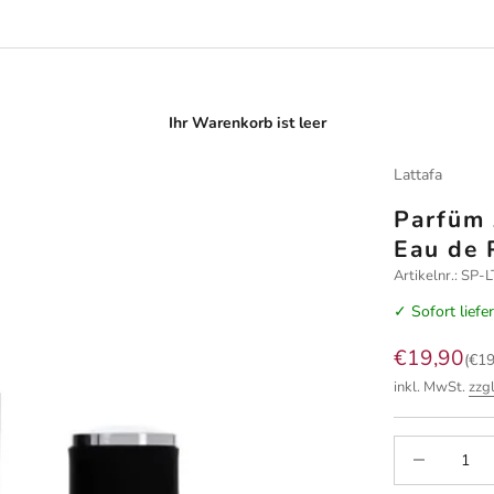
Ihr Warenkorb ist leer
Lattafa
Parfüm 
Eau de 
Artikelnr.: SP
✓ Sofort liefe
Angebot
€19,90
(€19
inkl. MwSt.
zzg
Anzahl verrin
A