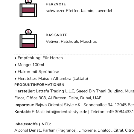
HERZNOTE
schwarzer Pfeffer, Jasmin, Lavendel
BASISNOTE
Vetiver, Patchouli, Moschus
• Empfehlung: Für Herren
• Menge: 100ml
• Flakon mit Sprühdüse
• Hersteller: Maison Alhambra (Lattafa)
PRODUKTINFORMATIONEN
Hersteller:
Lattafa Trading L.L.C, Saeed Bin Thani Building, Mur
Floor, Office 308, Al Buteen, Deira, Dubai, UAE
Importeur:
Bajwa Oriental Style e.K., Sonnenallee 34, 12045 Ber
Kontakt:
E-Mail: info@oriental-style.de | Telefon: +49 3084433
Inhaltsstoffe (INCI):
Alcohol Denat., Parfum (Fragrance), Limonene, Linalool, Citral, Citr