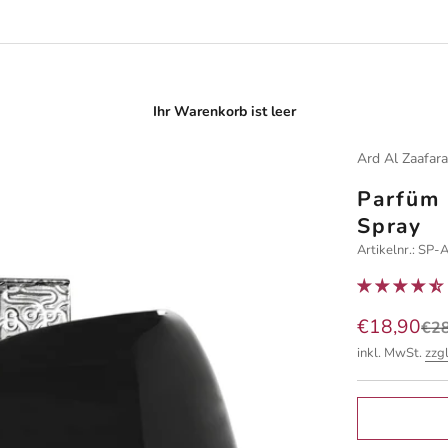
Ihr Warenkorb ist leer
Ard Al Zaafar
Parfüm 
Spray
Artikelnr.: S
Angebot
€18,90
Reg
€2
inkl. MwSt.
zzg