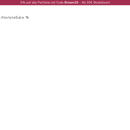
5% auf alle Parfüme mit Code
Bloom26
- Ab 30€ Bestellwert
Lifestyle
Sale %