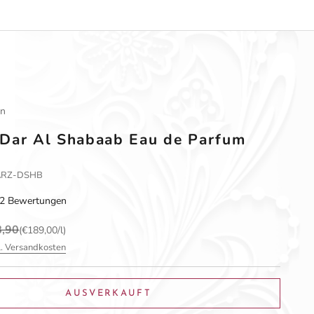
an
Dar Al Shabaab Eau de Parfum
P-ARZ-DSHB
2 Bewertungen
ulärer Preis
8,90
(€189,00/l)
l. Versandkosten
AUSVERKAUFT