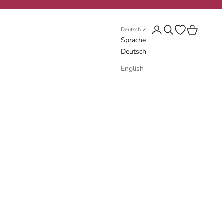
Anmelden
Suchen
Wunschliste öf
Warenkorb
Deutsch
Sprache
Deutsch
English