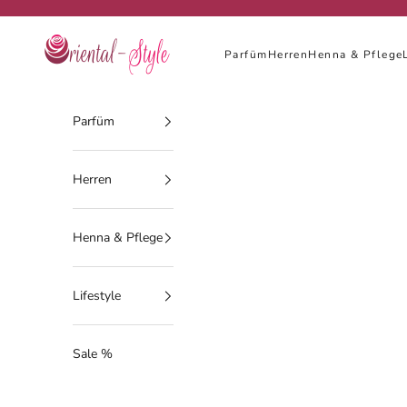
Zum Inhalt springen
Oriental-Style
Parfüm
Herren
Henna & Pflege
Parfüm
Herren
Henna & Pflege
Lifestyle
Sale %