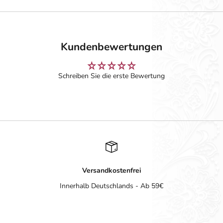
Kundenbewertungen
Schreiben Sie die erste Bewertung
Versandkostenfrei
Innerhalb Deutschlands - Ab 59€
Gehe zu Element 1
Gehe zu Element 2
Gehe zu Element 3
Gehe zu Element 4