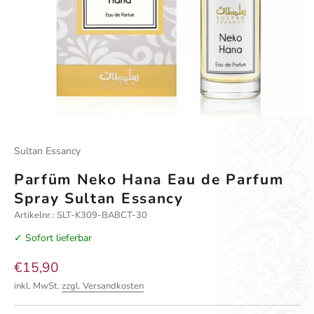
Gehe zu Element 1
Gehe zu Element 2
Gehe zu Element 3
Gehe zu Element 4
Sultan Essancy
Parfüm Neko Hana Eau de Parfum
Spray Sultan Essancy
Artikelnr.: SLT-K309-BABCT-30
✓ Sofort lieferbar
Angebot
€15,90
inkl. MwSt.
zzgl. Versandkosten