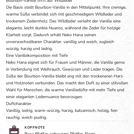
Bourbon-Vanille trifft auf Wildleder
Die Basis stellt Bourbon-Vanille in den Mittelpunkt. Ihre cremige,
warme Süße verbindet sich mit geschmeidigem Wildleder und
trockenem Zedernholz. Das Wildleder verleiht der Vanille eine
elegante, leicht dunkle Nuance, während die Zeder für holzige
Klarheit sorgt. Dadurch erhält Neko Hana seinen
unverwechselbaren Charakter: vanillig und weich, zugleich
würzig, harzig und ledrig.
Eine Vanillekomposition mit Tiefe
Neko Hana eignet sich für Frauen und Männer, die Vanille gerne
in Verbindung mit Weihrauch, Gewürzen und Leder tragen. Die
Süße der Bourbon-Vanille bleibt eng mit den trockeneren Harz-
und Holznoten verbunden. Das macht den Duft zu einer stilvollen
Wahl für Menschen, die warme Vanilledüfte mit mehr Tiefe und
einer eleganten Ledernuance bevorzugen.
Duftcharakter
Vanillig, ledrig, warm-würzig, harzig, balsamisch, holzig, fein
rauchig, weich-pudrig.
KOPFNOTE
Rosa Pfeffer, schwarzer Pfeffer, Elemi