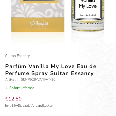
Gehe zu Element 1
Gehe zu Element 2
Gehe zu Element 3
Gehe zu Element 4
Sultan Essancy
Parfüm Vanilla My Love Eau de
Perfume Spray Sultan Essancy
Artikelnr.: SLT-P528-VANFAT-30
✓ Sofort lieferbar
Angebot
€12,50
inkl. MwSt.
zzgl. Versandkosten