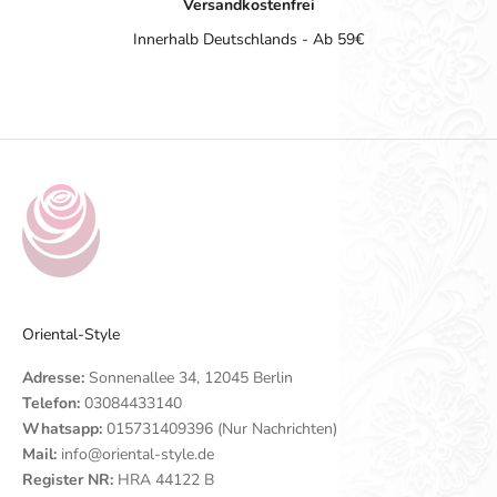
Versandkostenfrei
Innerhalb Deutschlands - Ab 59€
Gehe zu Element 1
Gehe zu Element 2
Gehe zu Element 3
Gehe zu Element 4
Oriental-Style
Adresse:
Sonnenallee 34, 12045 Berlin
Telefon:
03084433140
Whatsapp:
015731409396 (Nur Nachrichten)
Mail:
info@oriental-style.de
Register NR:
HRA 44122 B