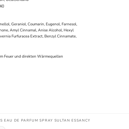
140
onellol, Geraniol, Coumarin, Eugenol, Farnesol,
onone, Amyl Cinnamal, Anise Alcohol, Hexyl
vernia Furfuracea Extract, Benzyl Cinnamate,
em Feuer und direkten Wärmequellen
S EAU DE PARFUM SPRAY SULTAN ESSANCY