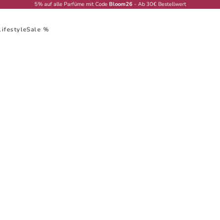
5% auf alle Parfüme mit Code
Bloom26
- Ab 30€ Bestellwert
Lifestyle
Sale %