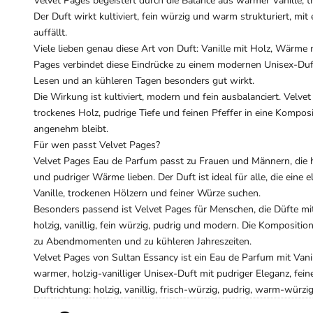
Velvet Pages begeistert durch die Balance aus warmer Vanille, 
Der Duft wirkt kultiviert, fein würzig und warm strukturiert, mit
auffällt.
Viele lieben genau diese Art von Duft: Vanille mit Holz, Wärme m
Pages verbindet diese Eindrücke zu einem modernen Unisex-Duft,
Lesen und an kühleren Tagen besonders gut wirkt.
Die Wirkung ist kultiviert, modern und fein ausbalanciert. Velv
trockenes Holz, pudrige Tiefe und feinen Pfeffer in eine Komposi
angenehm bleibt.
Für wen passt Velvet Pages?
Velvet Pages Eau de Parfum passt zu Frauen und Männern, die ho
und pudriger Wärme lieben. Der Duft ist ideal für alle, die eine
Vanille, trockenen Hölzern und feiner Würze suchen.
Besonders passend ist Velvet Pages für Menschen, die Düfte mi
holzig, vanillig, fein würzig, pudrig und modern. Die Kompositio
zu Abendmomenten und zu kühleren Jahreszeiten.
Velvet Pages von Sultan Essancy ist ein Eau de Parfum mit Vanil
warmer, holzig-vanilliger Unisex-Duft mit pudriger Eleganz, fei
Duftrichtung: holzig, vanillig, frisch-würzig, pudrig, warm-würzi