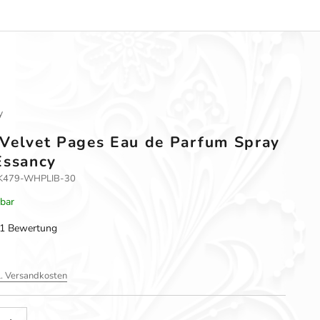
y
Velvet Pages Eau de Parfum Spray
Essancy
LT-K479-WHPLIB-30
rbar
1 Bewertung
l. Versandkosten
gern
nzahl erhöhen