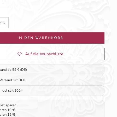
0ml
IN DEN WARENKORB
rsand ab 59 € (DE)
 Versand mit DHL
ndel seit 2004
-Set sparen:
paren 10 %
paren 15 %