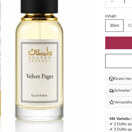
Inhalt:
30ml
5
Gratis Ve
Schneller
Versandha
Mit Vorteils
✔ 2 Düfte s
✔ 3 Düfte s