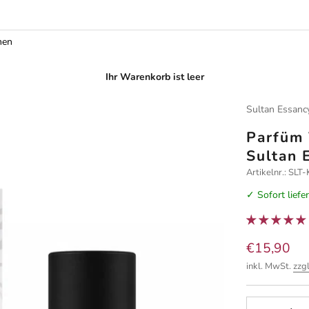
men
Ihr Warenkorb ist leer
Sultan Essanc
Parfüm 
Sultan 
Artikelnr.: S
✓ Sofort liefe
Angebot
€15,90
inkl. MwSt.
zzg
Anzahl verrin
A