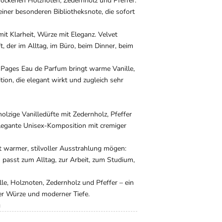
trockenen Holznoten, Zedernholz und Pfeffer.
 einer besonderen Bibliotheksnote, die sofort
it Klarheit, Würze mit Eleganz. Velvet
 der im Alltag, im Büro, beim Dinner, beim
et Pages Eau de Parfum bringt warme Vanille,
tion, die elegant wirkt und zugleich sehr
lzige Vanilledüfte mit Zedernholz, Pfeffer
 elegante Unisex-Komposition mit cremiger
t warmer, stilvoller Ausstrahlung mögen:
n passt zum Alltag, zur Arbeit, zum Studium,
le, Holznoten, Zedernholz und Pfeffer – ein
ner Würze und moderner Tiefe.
g