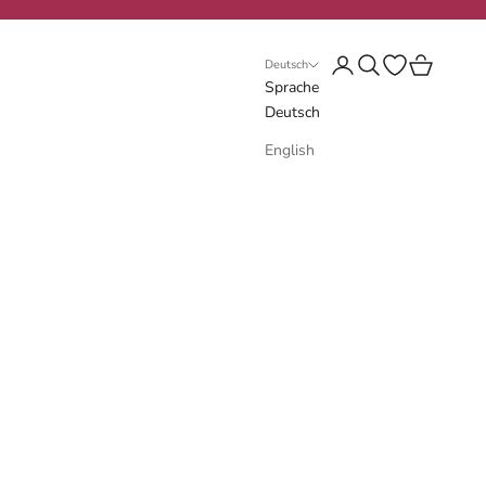
Anmelden
Suchen
Wunschliste öf
Warenkorb
Deutsch
Sprache
Deutsch
English