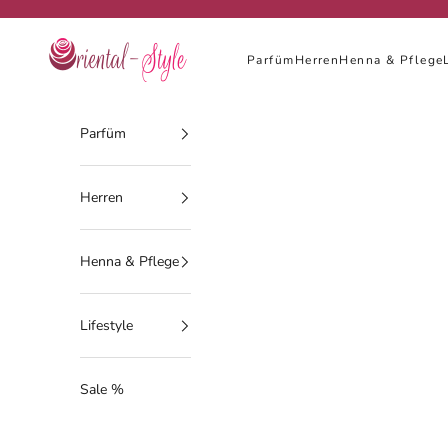
Zum Inhalt springen
Oriental-Style
Parfüm
Herren
Henna & Pflege
Parfüm
Herren
Henna & Pflege
Lifestyle
Sale %