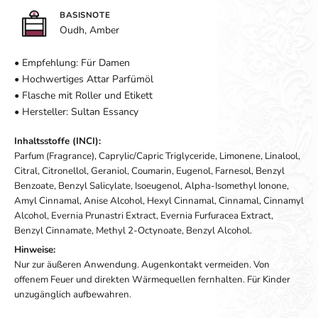
BASISNOTE
Oudh, Amber
• Empfehlung: Für Damen
• Hochwertiges Attar Parfümöl
• Flasche mit Roller und Etikett
• Hersteller: Sultan Essancy
Inhaltsstoffe (INCI):
Parfum (Fragrance), Caprylic/Capric Triglyceride, Limonene, Linalool,
Citral, Citronellol, Geraniol, Coumarin, Eugenol, Farnesol, Benzyl
Benzoate, Benzyl Salicylate, Isoeugenol, Alpha-Isomethyl Ionone,
Amyl Cinnamal, Anise Alcohol, Hexyl Cinnamal, Cinnamal, Cinnamyl
Alcohol, Evernia Prunastri Extract, Evernia Furfuracea Extract,
Benzyl Cinnamate, Methyl 2-Octynoate, Benzyl Alcohol.
Hinweise:
Nur zur äußeren Anwendung. Augenkontakt vermeiden. Von
offenem Feuer und direkten Wärmequellen fernhalten. Für Kinder
unzugänglich aufbewahren.