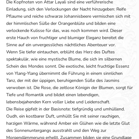
Die Kopfnoten von Attar Layali sind eine verführerische
Einladung, sich den Verlockungen der Nacht hinzugeben: Reife
Pflaume und reiche schwarze Johannisbeere vermischen sich mit
der himmlischen Süße der Orangenblüte und bilden eine
verlockende Kulisse für das, was noch kommen wird. Dieser
erste Hauch von fruchtiger und blumiger Eleganz bereitet die
Sinne auf ein unvergessliches nächtliches Abenteuer vor.
Wenn Sie tiefer eintauchen, erblüht das Herz des Duftes
spektakulär, wie eine mystische Blume, die sich im silbernen
Schein des Mondes sonnt. Die exotische, leicht fruchtige Essenz
von Ylang-Ylang übernimmt die Führung in einem sinnlichen
Tanz, der mit der üppigen, beruhigenden Süße des Jasmins
verwoben ist. Die Rose, die zeitlose Königin der Blumen, sorgt für
Tiefe und Romantik und bildet einen lebendigen,
lebensbejahenden Kern voller Liebe und Leidenschaft.
Die Reise gipfelt in der Basisnote: tiefgründig und umhüllend.
Oudh, ein kostbarer Duft, umhüllt Sie mit seiner rauchigen,
harzigen Wärme, während Amber ein Glühen wie die letzte Glut
des Sonnenuntergangs ausstrahlt und den Weg zur
Morgendämmerung erhellt. Zusammen bilden sie eine Grundlage