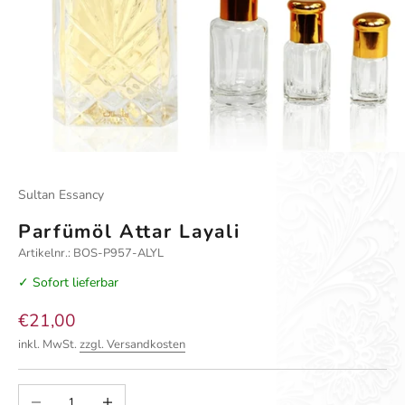
Gehe zu Element 1
Gehe zu Element 2
Gehe zu Element 3
Gehe zu Element 4
Sultan Essancy
Parfümöl Attar Layali
Artikelnr.: BOS-P957-ALYL
✓ Sofort lieferbar
Angebot
€21,00
inkl. MwSt.
zzgl. Versandkosten
Anzahl verringern
Anzahl erhöhen