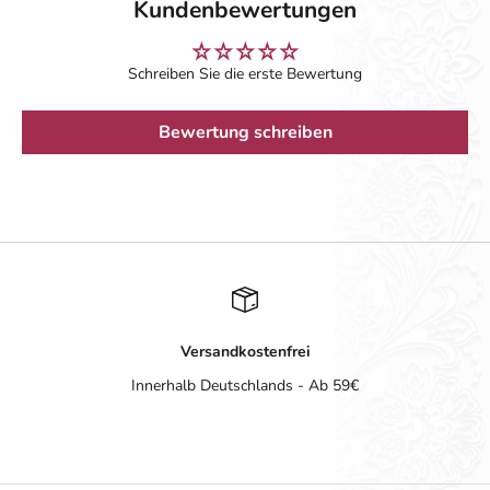
Kundenbewertungen
Schreiben Sie die erste Bewertung
Bewertung schreiben
Versandkostenfrei
Innerhalb Deutschlands - Ab 59€
Gehe zu Element 1
Gehe zu Element 2
Gehe zu Element 3
Gehe zu Element 4