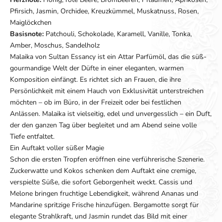
Pfirsich, Jasmin, Orchidee, Kreuzkümmel, Muskatnuss, Rosen,
Maiglöckchen
Basisnote:
Patchouli, Schokolade, Karamell, Vanille, Tonka,
Amber, Moschus, Sandelholz
Malaika von Sultan Essancy ist ein Attar Parfümöl, das die süß-
gourmandige Welt der Düfte in einer eleganten, warmen
Komposition einfängt. Es richtet sich an Frauen, die ihre
Persönlichkeit mit einem Hauch von Exklusivität unterstreichen
möchten – ob im Büro, in der Freizeit oder bei festlichen
Anlässen. Malaika ist vielseitig, edel und unvergesslich – ein Duft,
der den ganzen Tag über begleitet und am Abend seine volle
Tiefe entfaltet.
Ein Auftakt voller süßer Magie
Schon die ersten Tropfen eröffnen eine verführerische Szenerie.
Zuckerwatte und Kokos schenken dem Auftakt eine cremige,
verspielte Süße, die sofort Geborgenheit weckt. Cassis und
Melone bringen fruchtige Lebendigkeit, während Ananas und
Mandarine spritzige Frische hinzufügen. Bergamotte sorgt für
elegante Strahlkraft, und Jasmin rundet das Bild mit einer