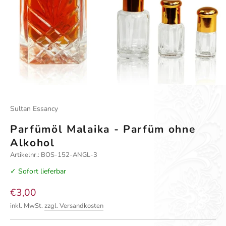
Gehe zu Element 1
Gehe zu Element 2
Gehe zu Element 3
Sultan Essancy
Parfümöl Malaika - Parfüm ohne
Alkohol
Artikelnr.: BOS-152-ANGL-3
✓ Sofort lieferbar
Angebot
€3,00
inkl. MwSt.
zzgl. Versandkosten