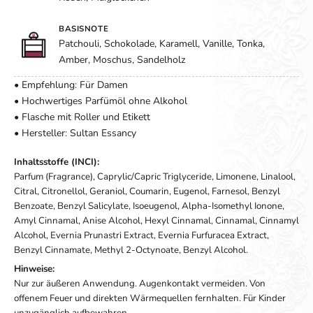
BASISNOTE
Patchouli, Schokolade, Karamell, Vanille, Tonka,
Amber, Moschus, Sandelholz
• Empfehlung: Für Damen
• Hochwertiges Parfümöl ohne Alkohol
• Flasche mit Roller und Etikett
• Hersteller: Sultan Essancy
Inhaltsstoffe (INCI):
Parfum (Fragrance), Caprylic/Capric Triglyceride, Limonene, Linalool,
Citral, Citronellol, Geraniol, Coumarin, Eugenol, Farnesol, Benzyl
Benzoate, Benzyl Salicylate, Isoeugenol, Alpha-Isomethyl Ionone,
Amyl Cinnamal, Anise Alcohol, Hexyl Cinnamal, Cinnamal, Cinnamyl
Alcohol, Evernia Prunastri Extract, Evernia Furfuracea Extract,
Benzyl Cinnamate, Methyl 2-Octynoate, Benzyl Alcohol.
Hinweise:
Nur zur äußeren Anwendung. Augenkontakt vermeiden. Von
offenem Feuer und direkten Wärmequellen fernhalten. Für Kinder