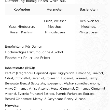
Duftrichtung: blumig, Rosen, weich, süß
Kopfnoten
Herznoten
Basisnoten
Lilien, weisser
Lilien, weisser
Yuzu, Himbeeren,
Moschus,
Moschus,
Rosen, Kashmir
Pfingstrosen
Pfingstrosen
Empfehlung: Für Damen
Hochwertiges Parfümöl ohne Alkohol
Flasche mit Roller und Etikett
Inhaltsstoffe (INCI):
Parfum (Fragrance), Caprylic/Capric Triglyceride, Limonene, Linalool,
Citral, Citronellol, Geraniol, Coumarin, Eugenol, Farnesol, Benzyl
Benzoate, Benzyl Salicylate, Isoeugenol, Alpha-Isomethyl Ionone,
Amyl Cinnamal, Anise Alcohol, Hexyl Cinnamal, Cinnamal, Cinnamyl
Alcohol, Evernia Prunastri Extract, Evernia Furfuracea Extract,
Benzyl Cinnamate, Methyl 2-Octynoate, Benzyl Alcohol.
Hinweise: