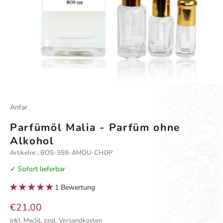
Gehe zu Element 1
Gehe zu Element 2
Gehe zu Element 3
Anfar
Parfümöl Malia - Parfüm ohne
Alkohol
Artikelnr.: BOS-359-AMOU-CHOP
✓ Sofort lieferbar
1 Bewertung
Angebot
€21,00
inkl. MwSt.
zzgl. Versandkosten