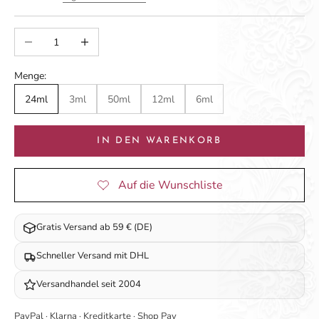
Anzahl verringern
Anzahl erhöhen
Menge:
24ml
3ml
50ml
12ml
6ml
IN DEN WARENKORB
Gratis Versand ab 59 € (DE)
Schneller Versand mit DHL
Versandhandel seit 2004
PayPal · Klarna · Kreditkarte · Shop Pay