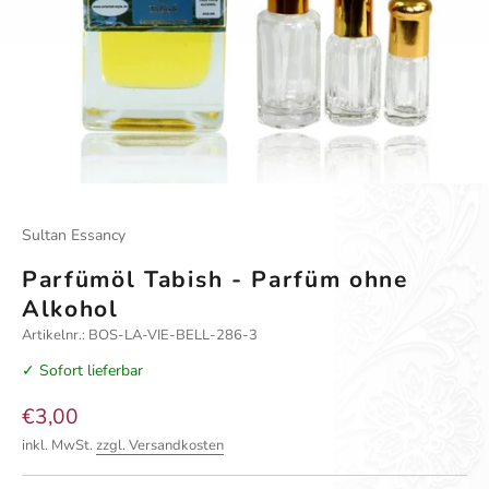
Gehe zu Element 1
Gehe zu Element 2
Sultan Essancy
Parfümöl Tabish - Parfüm ohne
Alkohol
Artikelnr.: BOS-LA-VIE-BELL-286-3
✓ Sofort lieferbar
Angebot
€3,00
inkl. MwSt.
zzgl. Versandkosten