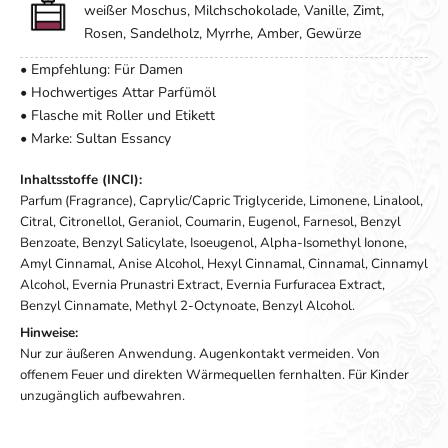
weißer Moschus, Milchschokolade, Vanille, Zimt,
Rosen, Sandelholz, Myrrhe, Amber, Gewürze
• Empfehlung: Für Damen
• Hochwertiges Attar Parfümöl
• Flasche mit Roller und Etikett
• Marke: Sultan Essancy
Inhaltsstoffe (INCI):
Parfum (Fragrance), Caprylic/Capric Triglyceride, Limonene, Linalool,
Citral, Citronellol, Geraniol, Coumarin, Eugenol, Farnesol, Benzyl
Benzoate, Benzyl Salicylate, Isoeugenol, Alpha-Isomethyl Ionone,
Amyl Cinnamal, Anise Alcohol, Hexyl Cinnamal, Cinnamal, Cinnamyl
Alcohol, Evernia Prunastri Extract, Evernia Furfuracea Extract,
Benzyl Cinnamate, Methyl 2-Octynoate, Benzyl Alcohol.
Hinweise:
Nur zur äußeren Anwendung. Augenkontakt vermeiden. Von
offenem Feuer und direkten Wärmequellen fernhalten. Für Kinder
unzugänglich aufbewahren.