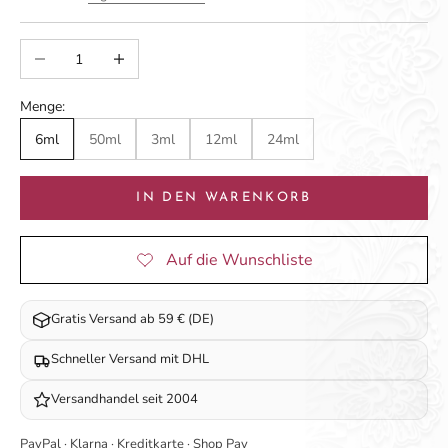
Anzahl verringern
Anzahl erhöhen
Menge:
6ml
50ml
3ml
12ml
24ml
IN DEN WARENKORB
Gratis Versand ab 59 € (DE)
Schneller Versand mit DHL
Versandhandel seit 2004
PayPal · Klarna · Kreditkarte · Shop Pay