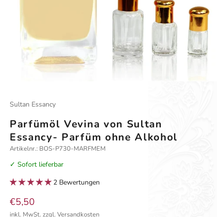
Gehe zu Element 1
Gehe zu Element 2
Gehe zu Element 3
Gehe zu Element 4
Sultan Essancy
Parfümöl Vevina von Sultan
Essancy- Parfüm ohne Alkohol
Artikelnr.: BOS-P730-MARFMEM
✓ Sofort lieferbar
2 Bewertungen
Angebot
€5,50
inkl. MwSt.
zzgl. Versandkosten