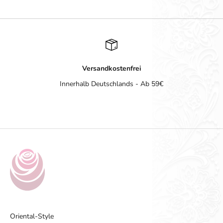
Versandkostenfrei
Innerhalb Deutschlands - Ab 59€
Gehe zu Element 1
Gehe zu Element 2
Gehe zu Element 3
Gehe zu Element 4
Oriental-Style