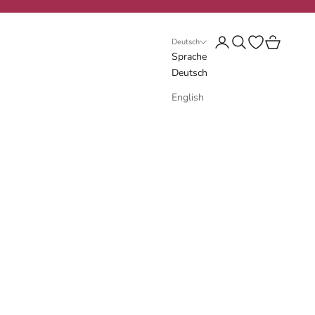
Anmelden
Suchen
Wunschliste öf
Warenkorb
Deutsch
Sprache
Deutsch
English