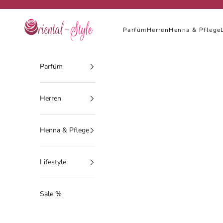
Zum Inhalt springen
Oriental-Style
Parfüm
Herren
Henna & Pflege
Parfüm
Herren
Henna & Pflege
Lifestyle
Sale %