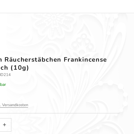
 Räucherstäbchen Frankincense
ch (10g)
P-ID214
rbar
l. Versandkosten
gern
nzahl erhöhen