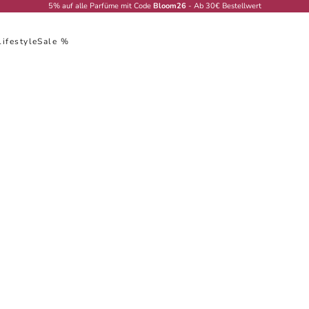
5% auf alle Parfüme mit Code
Bloom26
- Ab 30€ Bestellwert
Lifestyle
Sale %