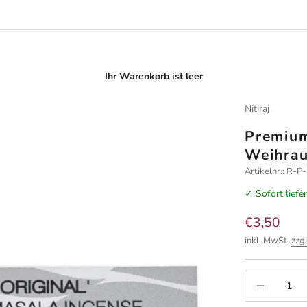
Ihr Warenkorb ist leer
Nitiraj
Premium
Weihrau
Artikelnr.: R-
✓ Sofort liefe
Angebot
€3,50
inkl. MwSt.
zzg
Anzahl verrin
A