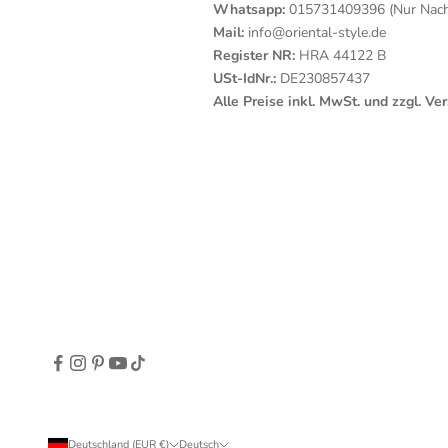
Whatsapp:
015731409396 (Nur Nachr
Mail:
info@oriental-style.de
Register NR:
HRA 44122 B
USt-IdNr.:
DE230857437
Alle Preise inkl. MwSt. und zzgl. V
Deutschland (EUR €)
Deutsch