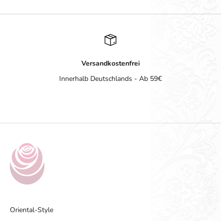
Versandkostenfrei
Innerhalb Deutschlands - Ab 59€
Gehe zu Element 1
Gehe zu Element 2
Gehe zu Element 3
Gehe zu Element 4
Oriental-Style