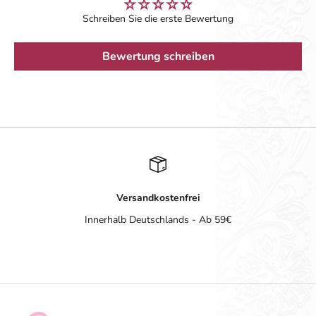
Schreiben Sie die erste Bewertung
Bewertung schreiben
Versandkostenfrei
Innerhalb Deutschlands - Ab 59€
Gehe zu Element 1
Gehe zu Element 2
Gehe zu Element 3
Gehe zu Element 4