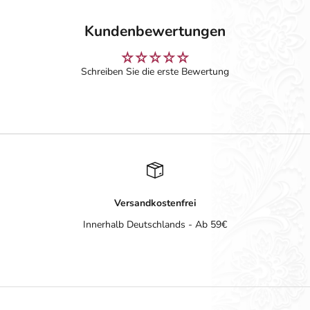
Kundenbewertungen
Schreiben Sie die erste Bewertung
Versandkostenfrei
Innerhalb Deutschlands - Ab 59€
Gehe zu Element 1
Gehe zu Element 2
Gehe zu Element 3
Gehe zu Element 4