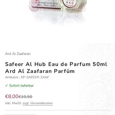
Ard Al Zaafaran
Safeer Al Hub Eau de Parfum 50ml
Ard Al Zaafaran Parfüm
Artikelnr.: SP-SAFEER-ZAAF
✓ Sofort lieferbar
Angebot
€8,00
Regulärer Preis
€10,50
inkl. MwSt.
zzgl. Versandkosten