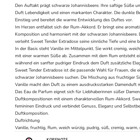
Den Auftakt prägt schwarze Johannisbeere. Ihre saftige Süße un
Duft Lebendigkeit und einen markanten Charakter. Die dunkle Be
Einstieg und bereitet die warme Entwicklung des Duftes vor.
Im Herzen entfaltet sich der Rum-Akkord. Er bringt eine aromati
Komposition und harmoniert mit der schwarzen Johannisbeere.
verleiht Sweet Tender Extradose seine sinnliche Tiefe und eine 
In der Basis steht Vanille im Mittelpunkt. Sie wirkt cremig, wei
mit einer warmen Süße ab. Zusammen mit dem Rum entsteht e
während ein sanfter pudriger Eindruck dem Duft zusätzliche Eleg
Sweet Tender Extradose ist die passende Wahl für Frauen, die e
schwarzer Johannisbeere suchen. Die Mischung aus fruchtiger 
Vanille macht den Duft zu einem ausdrucksstarken Damenduft m
Das Eau de Parfum eignet sich für Liebhaberinnen süßer Damen
Duftkompositionen mit einem charaktervollen Rum-Akkord. Swee
femininen Eindruck und verbindet Genuss, Eleganz und Selbstbe
Duftkomposition.
Duftrichtung
Vanille, fruchtig, Rum, weich würzig, pudrig, süß, cremig, warm
KOPFNOTE