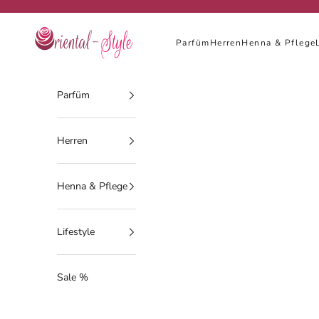
Zum Inhalt springen
Oriental-Style
Parfüm
Herren
Henna & Pflege
Parfüm
Herren
Henna & Pflege
Lifestyle
Sale %