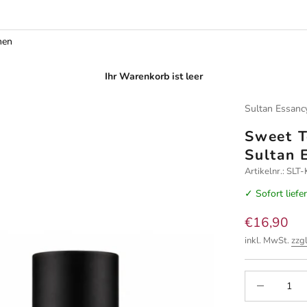
men
Ihr Warenkorb ist leer
Sultan Essanc
Sweet T
Sultan 
Artikelnr.: S
✓ Sofort liefe
Angebot
€16,90
inkl. MwSt.
zzg
Anzahl verrin
A