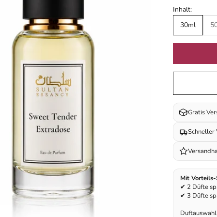
Inhalt:
30ml
5
Gratis Ve
Schneller
Versandha
Mit Vorteils
✔ 2 Düfte s
✔ 3 Düfte s
Duftauswahl 