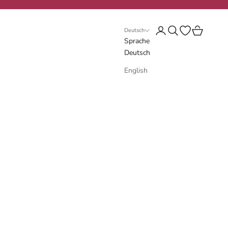
Anmelden
Suchen
Wunschliste öf
Warenkorb
Deutsch
Sprache
Deutsch
English