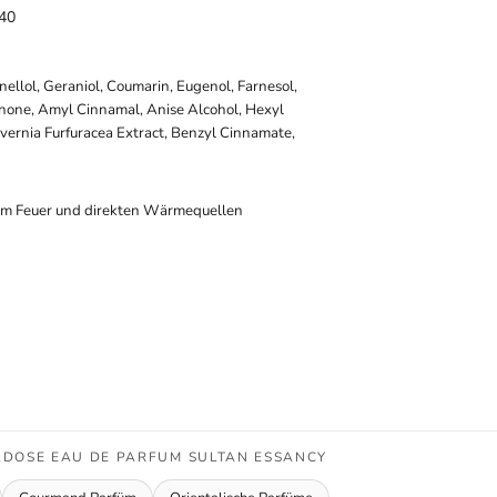
140
onellol, Geraniol, Coumarin, Eugenol, Farnesol,
onone, Amyl Cinnamal, Anise Alcohol, Hexyl
vernia Furfuracea Extract, Benzyl Cinnamate,
em Feuer und direkten Wärmequellen
ADOSE EAU DE PARFUM SULTAN ESSANCY