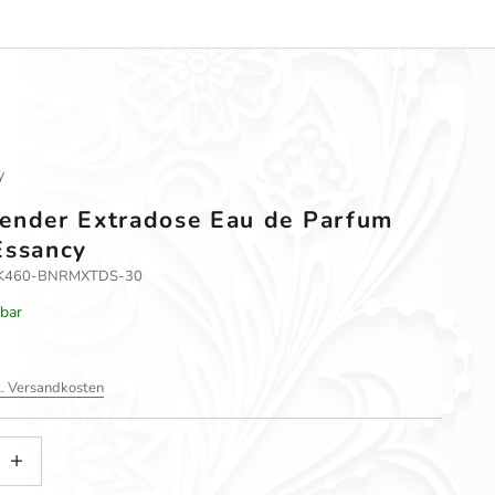
y
ender Extradose Eau de Parfum
Essancy
LT-K460-BNRMXTDS-30
rbar
l. Versandkosten
gern
nzahl erhöhen