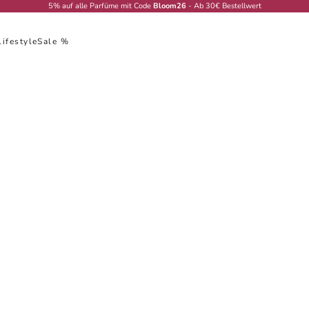
5% auf alle Parfüme mit Code
Bloom26
- Ab 30€ Bestellwert
Lifestyle
Sale %