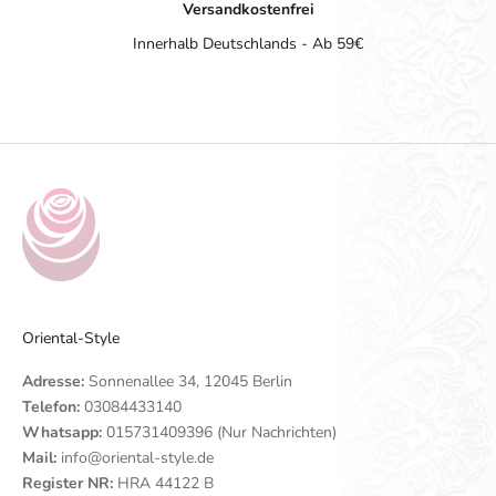
Versandkostenfrei
Innerhalb Deutschlands - Ab 59€
Gehe zu Element 1
Gehe zu Element 2
Gehe zu Element 3
Gehe zu Element 4
Oriental-Style
Adresse:
Sonnenallee 34, 12045 Berlin
Telefon:
03084433140
Whatsapp:
015731409396 (Nur Nachrichten)
Mail:
info@oriental-style.de
Register NR:
HRA 44122 B