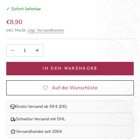
✓ Sofort lieferbar
Angebot
€8,90
inkl. MwSt.
zzgl. Versandkosten
Anzahl verringern
Anzahl erhöhen
IN DEN WARENKORB
Gratis Versand ab 59 € (DE)
Schneller Versand mit DHL
Versandhandel seit 2004