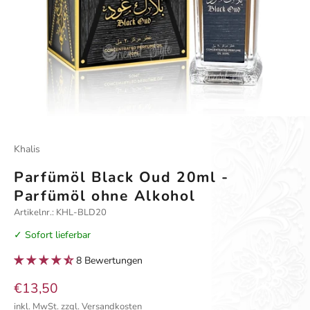
Gehe zu Element 1
Gehe zu Element 2
Gehe zu Element 3
Khalis
Parfümöl Black Oud 20ml -
Parfümöl ohne Alkohol
Artikelnr.: KHL-BLD20
✓ Sofort lieferbar
8 Bewertungen
Angebot
€13,50
inkl. MwSt.
zzgl. Versandkosten