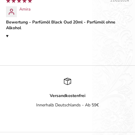
21/02/2024
Amira
Bewertung – Parfümöl Black Oud 20ml - Parfümöl ohne
Alkohol
♥️
Versandkostenfrei
Innerhalb Deutschlands - Ab 59€
Gehe zu Element 1
Gehe zu Element 2
Gehe zu Element 3
Gehe zu Element 4